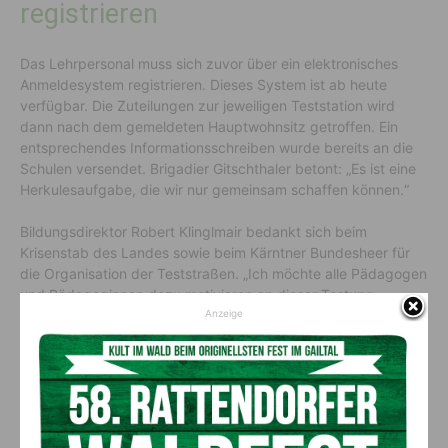
registrieren
Das Lehrpersonal muss sich zuvor über ein elektronisches
Anmeldesystem registrieren. Dieses System ist ab heute
verfügbar. Die Zuteilungen zur jeweiligen Teststation wird
dann nach dem gemeldeten Hauptwohnsitz getroffen. Ein
entsprechendes Informationsschreiben wurde bereits an die
Schulen versendet. Brigadier Gitschthaler betont: „Es ist eine
Herkulesaufgabe, die wir nur gemeinsam schaffen können.“
Bildungsdirektor Robert Klinglmair bedankt sich beim
Krisenstab des Landes sowie beim Kärntner Bundesheer für
die Organisation der Teststraßen. „Ich möchte alle Pädagogen
und Pädagoginnen dazu motivieren an dieser Testung
teilzunehmen“, so Klinglmair.
Anzeige
Quelle: 5min.at
Vorheriger Artikel
Nächster Artikel
Die Wildbach- und
Familien mit kleinem Ein­