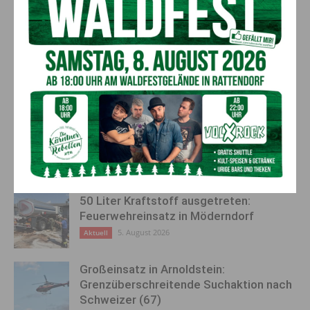
Lawinenverbauung macht im
kommen werden vom Land
Lesachtal ausgezeichnete
beim Home-Schooling
Fortschritte
unterstützt!
AKTUELLES
Kirchtag in St. Lorenzen
6. August 2026
Aktuell
50 Liter Kraftstoff ausgetreten:
Feuerwehreinsatz in Möderndorf
5. August 2026
Aktuell
Großeinsatz in Arnoldstein:
Grenzüberschreitende Suchaktion nach
Schweizer (67)