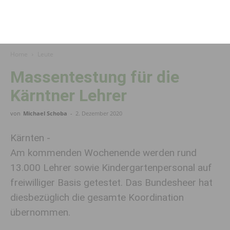
Home
Leute
Massen­testung für die
Kärntner Lehrer
von
Michael Schoba
-
2. Dezember 2020
Kärnten -
Am kommenden Wochenende werden rund
13.000 Lehrer sowie Kindergartenpersonal auf
freiwilliger Basis getestet. Das Bundesheer hat
diesbezüglich die gesamte Koordination
übernommen.