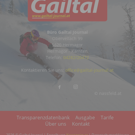
Büro Gailtal Journal
Obervellach 99
9620 Hermagor
Hermagor - Kärnten
Telefon:
04282/20472
Kontaktieren Sie uns:
office@gailtal-journal.at
© nassfeld.at
Transparenzdatenbank
Ausgabe
Tarife
Über uns
Kontakt
2026 © Gailtal Journal | Erstellt von
Krassgrün.at
|
Datenschutzerklärung