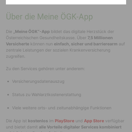
Über die Meine ÖGK-App
Die
„Meine ÖGK“-App
bildet das digitale Herzstück der
Österreichischen Gesundheitskasse. Über
7,5 Millionen
Versicherte
können nun
einfach, sicher und barrierearm
auf
zentrale Leistungen der sozialen Krankenversicherung
zugreifen.
Zu den Services gehören unter anderem:
Versicherungsdatenauszug
Status zu Wahlarztkostenerstattung
Viele weitere orts- und zeitunabhängige Funktionen
Die App ist
kostenlos
im
PlayStore
und
App Store
verfügbar
und bietet damit
alle Vorteile digitaler Services kombiniert