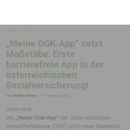
Home
Leute
„Meine ÖGK-App” setzt
Maßstäbe: Erste
barrierefreie App in der
österreichischen
Sozialversicherung!
von
Sophie Leitner
-
14. November 2025
Österreich -
Die
„
Meine ÖGK-App”
der Österreichischen
Gesundheitskasse (ÖGK) setzt neue Standards