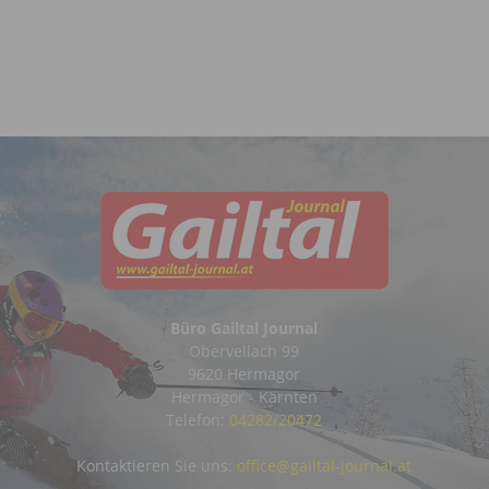
Büro Gailtal Journal
Obervellach 99
9620 Hermagor
Hermagor - Kärnten
Telefon:
04282/20472
Kontaktieren Sie uns:
office@gailtal-journal.at