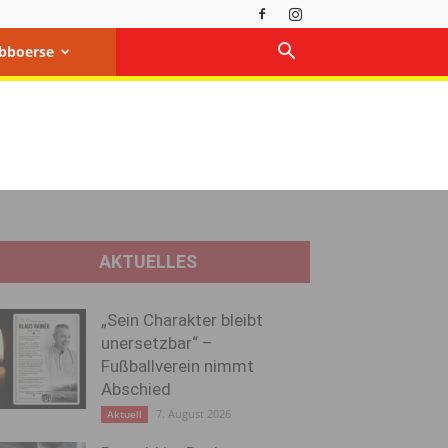
bboerse
AKTUELLES
„Sein Charakter bleibt
unersetzbar“ –
Fußballverein nimmt
Abschied
7. August 2026
Aktuell