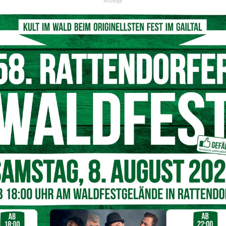
Anzeige
t den goldenen Ring an Melissas linker Hand
© Instagram Melissa Naschenweng
ersönlich, zeigt die “Alpenbarbie” mit einem wunderschönen
hre Fans sich den Kopf darüber zerbrechen, ob Melissa
 gründen.
 Lesachtal verlobt?