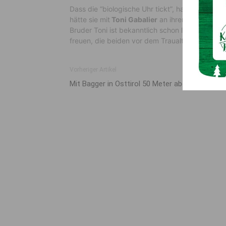
Dass die “biologische Uhr tickt”, hat der Schl
hätte sie mit
Toni Gabalier
an ihrer Seite. Priv
Bruder Toni ist bekanntlich schon länger an d
freuen, die beiden vor dem Traualtar zu sehen.
Vorheriger Artikel
Mit Bagger in Osttirol 50 Meter abgestürzt