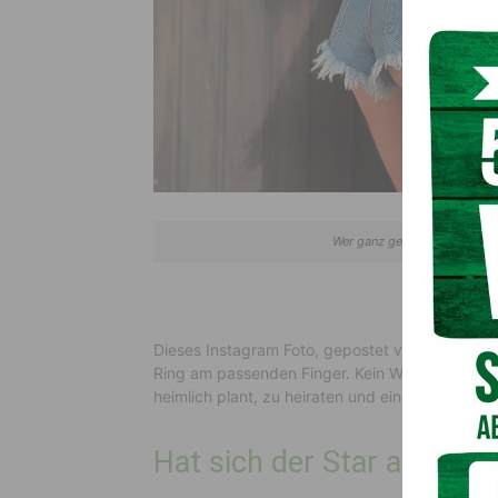
Wer ganz genau schaut, sieh
Dieses Instagram Foto, gepostet von Melissa p
Ring am passenden Finger. Kein Wunder, dass i
heimlich plant, zu heiraten und eine Familie zu
Hat sich der Star aus dem