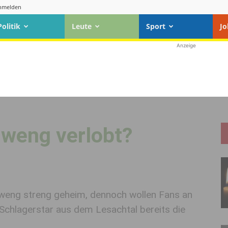
nmelden
Politik
Leute
Sport
Jo
Anzeige
weng verlobt?
nweng streng geheim, dennoch wollen Fans an
Schlagerstar aus dem Lesachtal bereits die