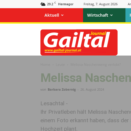
C
29.2
Freitag, 7. August 2026
A
Hermagor
Aktuell
Wirtschaft
Gailtal
Journal
Home
Leute
Melissa Naschenweng verlobt?
Melissa Naschen
von
Barbara Zobernig
-
26. August 2024
Lesachtal -
Ihr Privatleben hält Melissa Nasche
einem Foto erkannt haben, dass der 
Hochzeit plant.