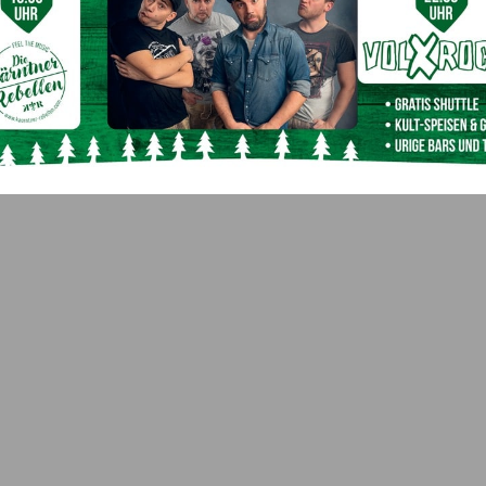
agerstar kürzlich verraten. Den passenden Ehemann in Spe
ates wird streng geheim gehalten, aber Andreas Gabaliers
er Seite von Melissa Naschenweng. Die Fans würde es
Nächster Artikel
Cupschlager in Hermagor!