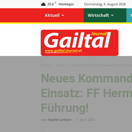
C
25.6
Donnerstag, 6. August 2026
Hermagor
Aktuell
Wirtschaft
Gailtal
Journal
Home
Leute
Neues Kommando, bewährter Einsatz
Neues Kommando
Einsatz: FF Her
Führung!
von
Sophie Leitner
-
7. April 2025