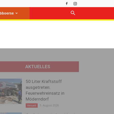
bboerse
AKTUELLES
50 Liter Kraftstoff
ausgetreten:
Feuerwehreinsatz in
Möderndorf
5. August 2026
Aktuell