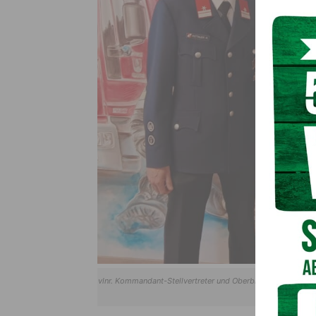
vlnr. Kommandant-Stellvertreter und Oberbrandinspektor 
und Bgm. DI Le