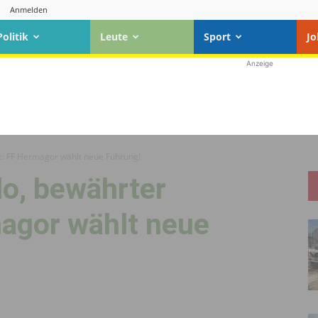
Anmelden
Politik
Leute
Sport
Jo
Anzeige
: FF Hermagor wählt neue Führung!
, bewährter
magor wählt neue