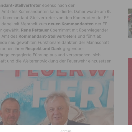
dant-Stellvertreter
ebenso nach der
as Amt des Kommandanten kandidierte. Daher wurde am
6.
r Kommandant-Stellvertreter von den Kameraden der FF
 dabei mit Mehrheit zum
neuen Kommandanten
der FF
r
gewählt.
Rene Pettauer
übernimmt mit überwiegender
s Amt des
Kommandant-Stellvertreters
und führt ab
eide neu gewählten Funktionäre dankten der Mannschaft
prachen ihren
Respekt und Dank
gegenüber
ährige engagierte Führung aus und versprachen, sich
haft und die Weiterentwicklung der Feuerwehr einzusetzen.
Anzeige