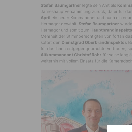
Stefan Baumgartner
legte sein Amt als
Komman
Jahreshauptversammlung zurück, da er für d
April
ein neuer Kommandant und auch ein neue
Hermagor gewählt.
Stefan Baumgartner
wurde
Hermagor und somit zum
Hauptbrandinspekto
Mehrheit der Stimmberechtigten von fortan da
sofort den
Dienstgrad Oberbrandinspektor.
B
für das ihnen entgegengebrachte Vertrauen, s
Altkommandant Christof Rohr
für seine langj
weiterhin mit vollem Einsatz für die Kameradsc