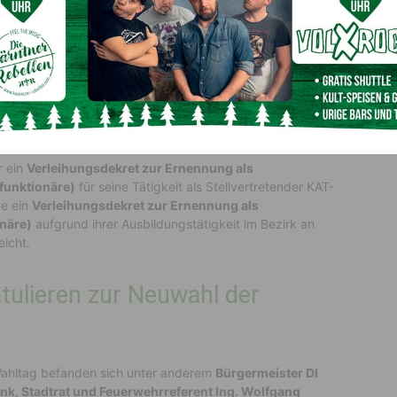
ichnung für Christof Rohr
eierlich geehrt, zudem fanden zwei Dekretsverleihungen
K Bernhard Tscheließnig würdigten Christof Rohr für
 Sie überreichten ihm eine Ehrenurkunde sowie einen
t“ auf der Alm.
Landesfeuerwehrkommandant FVPräs
Ehrenzeichen am Band in Silber“
für seine Verdienste um
r ein
Verleihungsdekret zur Ernennung als
rfunktionäre)
für seine Tätigkeit als Stellvertretender KAT-
e ein
Verleihungsdekret zur Ernennung als
onäre)
aufgrund ihrer Ausbildungstätigkeit im Bezirk an
icht.
tulieren zur Neuwahl der
Wahltag befanden sich unter anderem
Bürgermeister DI
nk, Stadtrat und Feuerwehrreferent Ing. Wolfgang