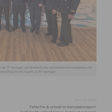
l der FF Hermagor die Verdienste des scheidenden Kommandanten und
el Erfolg für die Zukunft. (c) FF-Hermagor
Nächster Artikel
Fehlerfrei & schnell im Kanuslalomsport: