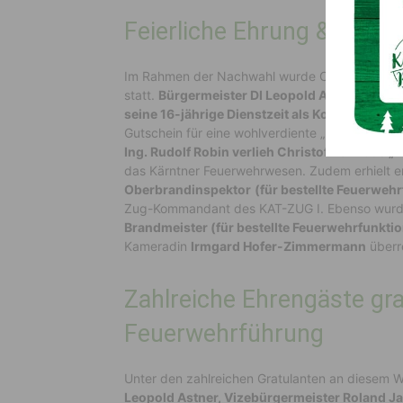
Feierliche Ehrung & Ausze
Im Rahmen der Nachwahl wurde Christof Rohr f
statt.
Bürgermeister DI Leopold Astner und GF
seine 16-jährige Dienstzeit als Kommandant
.
Gutschein für eine wohlverdiente „kleine Auszei
Ing. Rudolf Robin verlieh Christof Rohr das „
das Kärntner Feuerwehrwesen. Zudem erhielt e
Oberbrandinspektor
(für bestellte Feuerweh
Zug-Kommandant des KAT-ZUG I. Ebenso wurd
Brandmeister (für bestellte Feuerwehrfunkti
Kameradin
Irmgard Hofer-Zimmermann
überre
Zahlreiche Ehrengäste gra
Feuerwehrführung
Unter den zahlreichen Gratulanten an diesem 
Leopold Astner, Vizebürgermeister Roland Ja