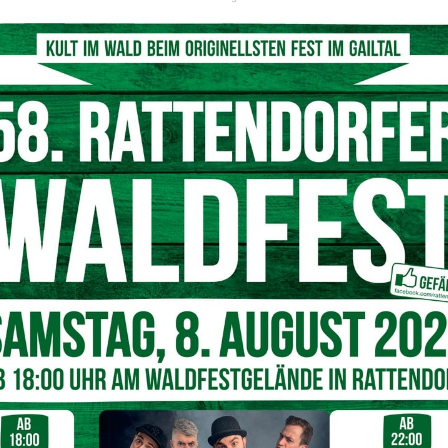
Rene Pettauer, Kommandant sowie Hauptbrandinspektor Stefan Baumgartner
opold Astner. (c) FF-Hermagor