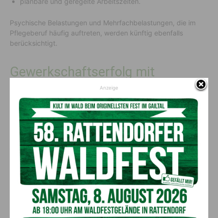
planbare und geregelte Arbeitszeiten.
Psychische Belastungen und Mehrfachbelastungen, die im
Pflegeberuf häufig auftreten, werden künftig ebenfalls
berücksichtigt.
Gewerkschaftserfolg mit
Signalwirkung
Anzeige
Lackner unterstreicht die Bedeutung dieser Neuerung für die
gesamte Gewerkschaftsbewegung: „Diese Verbesserung ist
ein voller Erfolg für die Gewerkschaftsbewegung, die sich seit
jeher für die Anerkennung der besonderen Herausforderungen
in der Pflege einsetzt – in all ihren Facetten.“
Sie fordert eine
rasche und konsequente Umsetzung
der
neuen Regelungen und kündigt an, diesen Prozess genau zu
begleiten.
Pflegeberuf wird attraktiver –