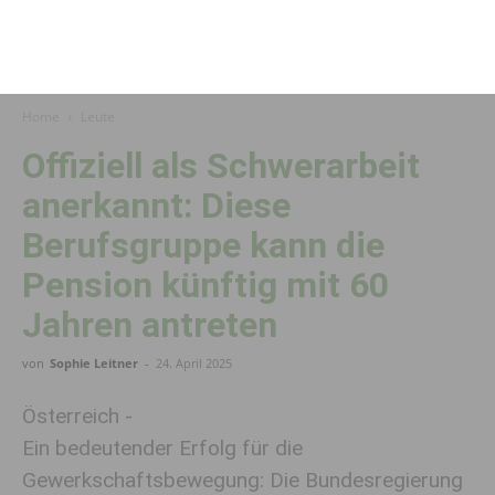
Home
Leute
Offiziell als Schwerarbeit
anerkannt: Diese
Berufsgruppe kann die
Pension künftig mit 60
Jahren antreten
von
Sophie Leitner
-
24. April 2025
Österreich -
Ein bedeutender Erfolg für die
Gewerkschaftsbewegung: Die Bundesregierung