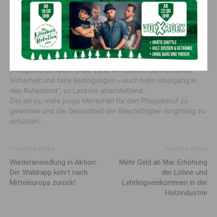
Gesundheitsschutz gestärkt
Mit dieser Maßnahme soll nicht nur die Arbeitsrealität der
Pflegekräfte besser abgebildet, sondern auch die
Attraktivität des Pflegeberufs
erhöht werden.
„Pflegekräfte halten unser Land am Laufen. Sie verdienen
Sicherheit und faire Bedingungen – auch beim Übergang in
den Ruhestand“, so Lackner abschließend.
Ziel sei es, mehr junge Menschen für den Pflegeberuf zu
gewinnen und die Gesundheit der Beschäftigten langfristig zu
schützen.
Vorheriger Artikel
Nächster Artikel
Wiederansiedlung in Aktion:
Mehr Geld ab Mai: Erhöhung
Der Waldrapp kehrt nach
der Löhne und
Mitteleuropa zurück!
Lehrlingseinkommen in der
Holzindustrie