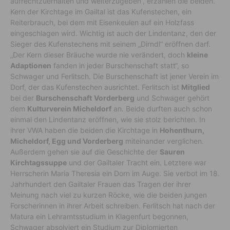
aufrechtzuerhalten und weiterzugeben“, erzählen die beiden.
Kern der Kirchtage im Gailtal ist das Kufenstechen, ein
Reiterbrauch, bei dem mit Eisenkeulen auf ein Holzfass
eingeschlagen wird. Wichtig ist auch der Lindentanz, den der
Sieger des Kufenstechens mit seinem „Dirndl“ eröffnen darf.
„Der Kern dieser Bräuche wurde nie verändert, doch
kleine
Adaptionen
fanden in jeder Burschenschaft statt“, so
Schwager und Ferlitsch. Die Burschenschaft ist jener Verein im
Dorf, der das Kufenstechen ausrichtet. Ferlitsch ist
Mitglied
bei der
Burschenschaft
Vorderberg
und Schwager gehört
dem
Kulturverein Micheldorf
an. Beide durften auch schon
einmal den Lindentanz eröffnen, wie sie stolz berichten. In
ihrer VWA haben die beiden die Kirchtage in
Hohenthurn,
Micheldorf, Egg und Vorderberg
miteinander verglichen.
Außerdem gehen sie auf die Geschichte der
Sauren
Kirchtagssuppe
und der Gailtaler Tracht ein. Letztere war
Herrscherin Maria Theresia ein Dorn im Auge. Sie verbot im 18.
Jahrhundert den Gailtaler Frauen das Tragen der ihrer
Meinung nach viel zu kurzen Röcke, wie die beiden jungen
Forscherinnen in ihrer Arbeit schreiben. Ferlitsch hat nach der
Matura ein Lehramtsstudium in Klagenfurt begonnen,
Schwager absolviert ein Studium zur Diplomierten