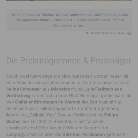
Geschichtsvereins-Direktor Wilhelm Wadl zeichnete Julia Ferlitsch, Selina
Schwager und Philipp Sucher (v. l. n. r. in der vorderen Reihe) für ihre
Maturaarbeiten aus.
© Geschichtsverein/Heidi Rogy
Die Preisträgerinnen & Preisträger
Gleich zwei hervorragende Maturaarbeiten wurden heuer mit
dem Preis des Geschichtsvereines für Kärnten ausgezeichnet.
Selina Schwager
aus
Micheldorf
und
Julia Ferlitsch aus
Vorderberg
haben sich an der HLW Hermagor gemeinsam mit
den
Gailtaler Kirchtagen im Wandel der Zeit
beschäftigt.
Beide sind auch selbst begeisterte Trachtenträgerinnen,
lieben ihre „Gailtaler Ras“. Zweiter Preisträger ist
Philipp
Sucher
aus Feistritz im Rosental. Er hat für seine
vorwissenschaftliche Arbeit (VWA) am Klagenfurter
Europagymnasium über die
Kärntner Partisanen
geforscht