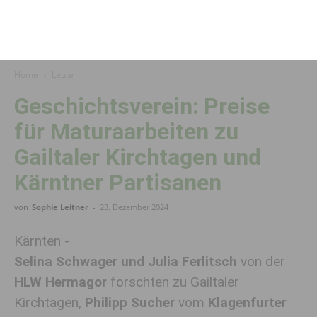
Home
Leute
Geschichtsverein: Preise
für Maturaarbeiten zu
Gailtaler Kirchtagen und
Kärntner Partisanen
von
Sophie Leitner
-
23. Dezember 2024
Kärnten -
Selina Schwager und Julia Ferlitsch
von der
HLW Hermagor
forschten zu Gailtaler
Kirchtagen,
Philipp Sucher
vom
Klagenfurter