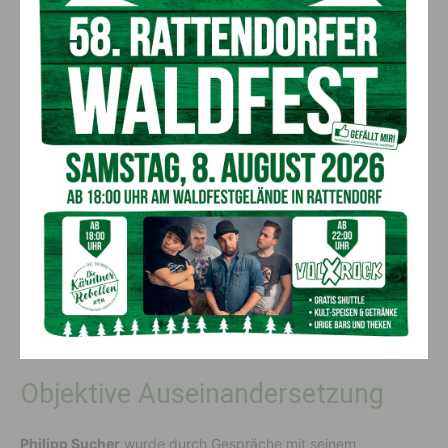
Selina am Micheldorfer Kirchtag.
@Tamara Jarnig
Objektive Auseinandersetzung
Philipp Sucher
wurde durch Gespräche mit seinem