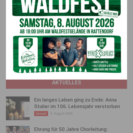
45 Jahre lang verschollene Ringlein wird bei der Goldenen
Hochzeit zum wirklich außergewöhnlichen Geschenk! Günters
Worte nach dem Fund: „I mächt jo nix sogn, oba i glab i hob
den Ring jetz gfunden”.
Vorheriger Artikel
Nächster Artikel
Marina Kalt holte mit Adonis
Von der
EM-Silber
Wiederherstellungsanstalt zur
Gailtal-Klinik
AKTUELLES
Ein langes Leben ging zu Ende: Anna
Stulier im 106. Lebensjahr verstorben
8. August 2026
Aktuell
Ehrung für 50 Jahre Chorleitung: