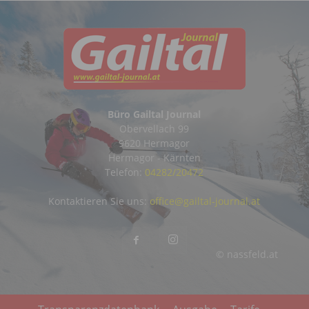
Büro Gailtal Journal
Obervellach 99
9620 Hermagor
Hermagor - Kärnten
Telefon:
04282/20472
Kontaktieren Sie uns:
office@gailtal-journal.at
© nassfeld.at