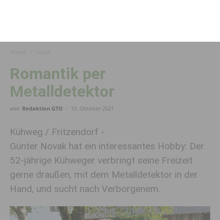
Home
Leute
Romantik per
Metalldetektor
von
Redaktion GTO
-
10. Oktober 2021
Kühweg / Fritzendorf -
Günter Novak hat ein interessantes Hobby: Der
52-jährige Kühweger verbringt seine Freizeit
gerne draußen, mit dem Metalldetektor in der
Hand, und sucht nach Verborgenem.