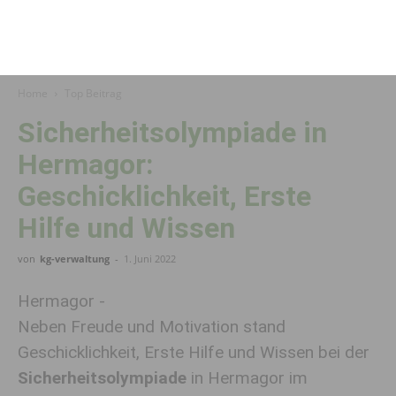
Home
Top Beitrag
Sicherheitsolympiade in
Hermagor:
Geschicklichkeit, Erste
Hilfe und Wissen
von
kg-verwaltung
-
1. Juni 2022
Hermagor -
Neben Freude und Motivation stand
Geschicklichkeit, Erste Hilfe und Wissen bei der
Sicherheitsolympiade
in Hermagor im