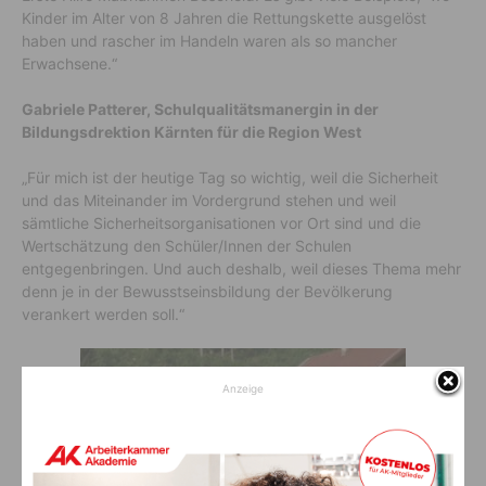
Kinder im Alter von 8 Jahren die Rettungskette ausgelöst
haben und rascher im Handeln waren als so mancher
Erwachsene.“
Gabriele Patterer, Schulqualitätsmanergin in der
Bildungsdrektion Kärnten für die Region West
„Für mich ist der heutige Tag so wichtig, weil die Sicherheit
und das Miteinander im Vordergrund stehen und weil
sämtliche Sicherheitsorganisationen vor Ort sind und die
Wertschätzung den Schüler/Innen der Schulen
entgegenbringen. Und auch deshalb, weil dieses Thema mehr
denn je in der Bewusstseinsbildung der Bevölkerung
verankert werden soll.“
Anzeige