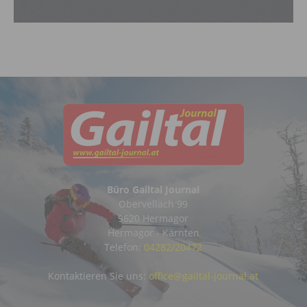
Büro Gailtal Journal
Obervellach 99
9620 Hermagor
Hermagor - Kärnten
Telefon:
04282/20472
Kontaktieren Sie uns:
office@gailtal-journal.at