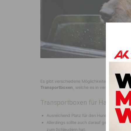
Es gibt verschiedene Möglichkeiten, um die Ti
Transportboxen
, welche es in verschieden Gr
Transportboxen für Haustiere –
Ausreichend Platz für den Hund.
Allerdings sollte auch darauf geachtet werd
zum Schleudern hat.