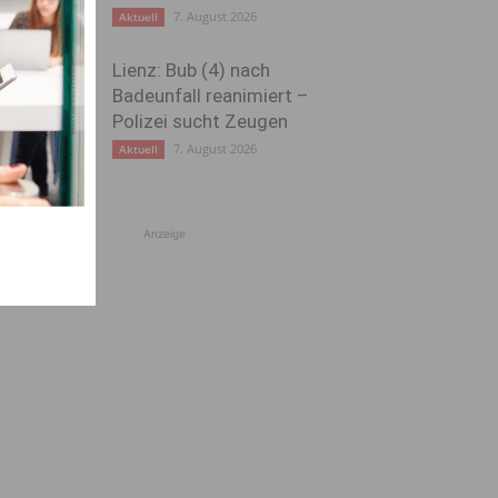
7. August 2026
Aktuell
Lienz: Bub (4) nach
Badeunfall reanimiert –
Polizei sucht Zeugen
7. August 2026
Aktuell
Anzeige