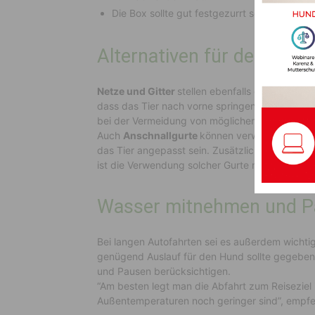
Die Box sollte gut festgezurrt sein, um ein 
Alternativen für den Tran
Netze und Gitter
stellen ebenfalls eine Möglich
dass das Tier nach vorne springen kann”, so di
bei der Vermeidung von möglichen Verletzunge
Auch
Anschnallgurte
können verwendet werden
das Tier angepasst sein. Zusätzlich zum Gurt 
ist die Verwendung solcher Gurte nicht gestatte
Wasser mitnehmen und P
Bei langen Autofahrten sei es außerdem wicht
genügend Auslauf für den Hund sollte gegeben 
und Pausen berücksichtigen.
“Am besten legt man die Abfahrt zum Reiseziel
Außentemperaturen noch geringer sind”, empfeh