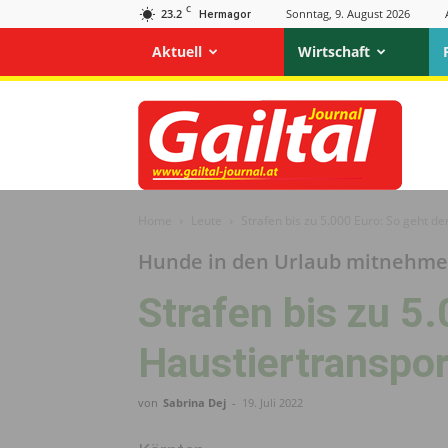
C
23.2
Sonntag, 9. August 2026
Hermagor
Aktuell
Wirtschaft
Gailtal
Journal
Home
Leute
Strafen bis zu 5.000 Euro: So geht der
Hunde in den Urlaub mitnehm
Strafen bis zu 5
Haustier­transpor
von
Sabrina Dej
-
19. Juli 2022