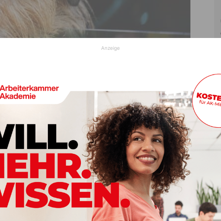
Anzeige
© pixabay
ere von A nach B zu bringen. Der ARBÖ empfiehlt
Metall-
ößen zu kaufen gibt.
 Darauf müsst ihr achten:
en, dass der Hund – im Falle eines Aufpralls – wenig Raum