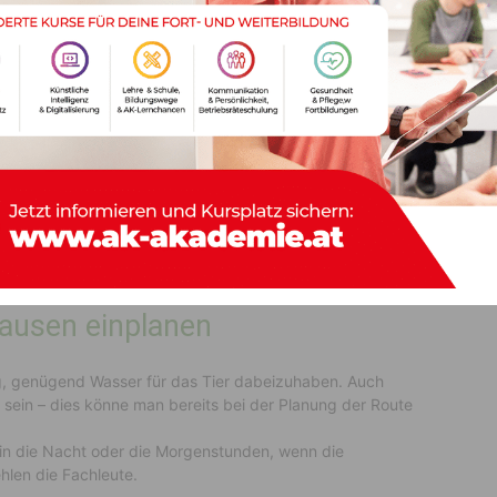
Verrutschen dieser zu vermeiden.
sport von Vierbeinern
keit zum Transport von Vierbeinern dar. “Sie verhindern,
e ARBÖ-Experten. Allerdings sind sie weniger zuverlässig
n des Tieres durch abruptes Bremsen.
, um den Hund zu sichern. Der Gurt muss hier aber an
muss ein Brustgeschirr verwendet werden. Am Beifahrersitz
t.
ausen einplanen
ig, genügend Wasser für das Tier dabeizuhaben. Auch
sein – dies könne man bereits bei der Planung der Route
 in die Nacht oder die Morgenstunden, wenn die
len die Fachleute.