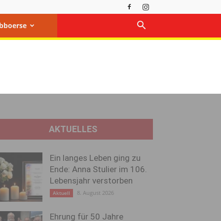
bboerse
AKTUELLES
Ein langes Leben ging zu
Ende: Anna Stulier im 106.
Lebensjahr verstorben
8. August 2026
Aktuell
Ehrung für 50 Jahre