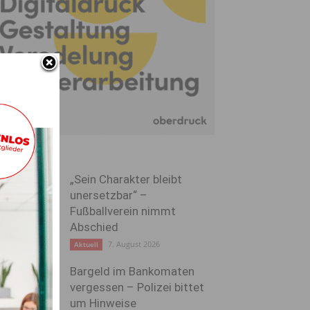
„Sein Charakter bleibt
unersetzbar“ –
Fußballverein nimmt
Abschied
7. August 2026
Aktuell
Bargeld im Bankomaten
vergessen – Polizei bittet
um Hinweise