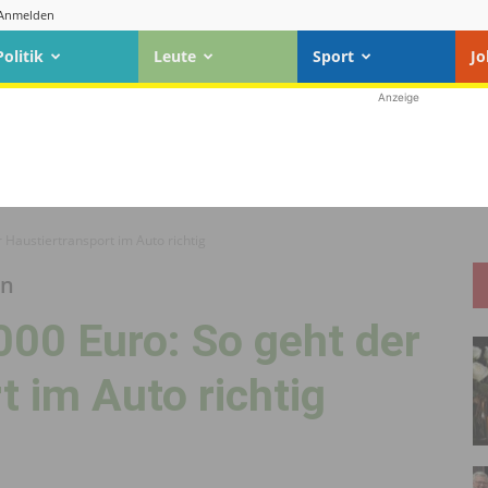
Anmelden
Politik
Leute
Sport
Jo
Anzeige
 Haustier­transport im Auto richtig
en
.000 Euro: So geht der
t im Auto richtig