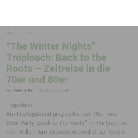
Home
Leute
“The Winter Nights”
Tröploach: Back to the
Roots – Zeitreise in die
70er und 80er
von
Sabrina Dej
-
15. Dezember 2024
Tröpolach -
Am Freitagabend ging es bei der 70er- und
80er-Party „Back to the Roots“ im Partyzelt vor
dem Millennium-Express ordentlich zur Sache.