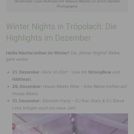
Veranstalter Lucas Roßmann mit Vanessa Waldner (c) Achim Mandler
Photography
Winter Nights in Tröpolach: Die
Highlights im Dezember
Heiße Nächte mitten im Winter!
Die „Winter Nights“-Reihe
geht weiter:
21. Dezember:
Rock im Dorf
– Live mit
StrongBow
und
Hättiwari
.
28. Dezember:
House Meets Wine
– Edle Weine treffen auf
House-Beats.
31. Dezember:
Silvester-Party
– DJ Ron Starz & DJ Steve
Lima bringen euch ins neue Jahr.