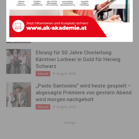
AKTUELLES
Ein langes Leben ging zu Ende: Anna
Stulier im 106. Lebensjahr verstorben
8. August 2026
Aktuell
Ehrung für 50 Jahre Chorleitung:
Kärntner Lorbeer in Gold für Herwig
Schwarz
8. August 2026
Aktuell
„Paolo Santonino“ wird heute gespielt –
abgesagte Premiere von gestern Abend
wird morgen nachgeholt
8. August 2026
Aktuell
Anzeige