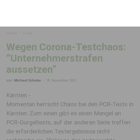
Home
Leute
Wegen Corona-Testchaos:
“Unter­nehmer­strafen
aussetzen”
von
Michael Schoba
-
18. November 2021
Kärnten -
Momentan herrscht Chaos bei den PCR-Tests in
Kärnten. Zum einen gibt es einen Mangel an
PCR-Gurgeltests, auf der anderen Seite treffen
die erforderlichen Testergebnisse nicht