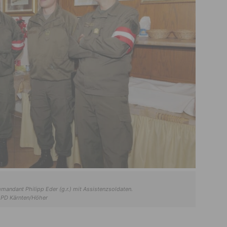
mmandant Philipp Eder (g.r.) mit Assistenzsoldaten.
PD Kärnten/Höher