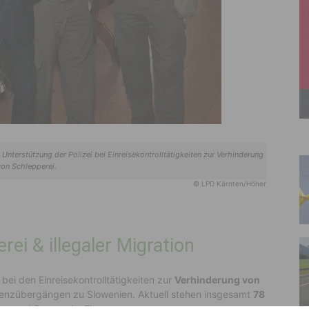
Unterstützung der Polizei bei Einreisekontrolltätigkeiten zur Verhinderung
on Schlepperei.
© LPD Kärnten/Höher
ei & illegaler Migration
 bei den Einreisekontrolltätigkeiten zur
Verhinderung von
enzübergängen zu Slowenien. Aktuell stehen insgesamt
78
urg und Rosegg im Einsatz.