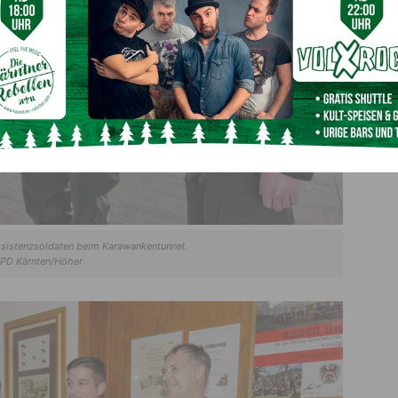
Assistenzsoldaten beim Karawankentunnel.
PD Kärnten/Höher