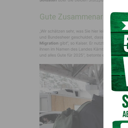
Gute Zusammenarbeit zwi
„Wir schätzen sehr, was Sie hier leisten. Es is
und Bundesheer geschuldet, dass es im Verlau
Migration
gibt“, so Kaiser. Er nutzte den Besu
ihnen im Namen des Landes Kärnten. „Vor allem
und alles Gute für 2025“, betonte er weiters.