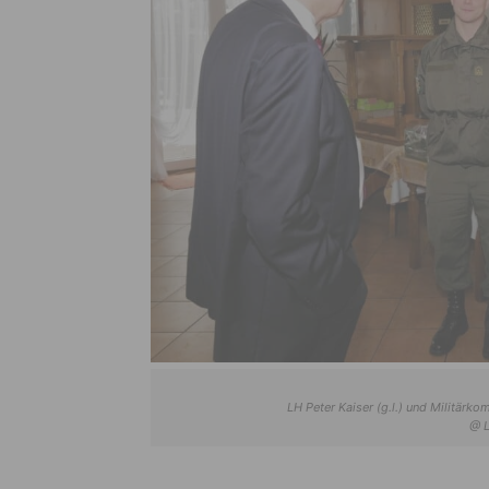
LH Peter Kaiser (g.l.) und Militärko
@ L