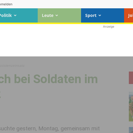
nmelden
Politik
Leute
Sport
Jo
Anzeige
ssistenzeinsatz
h bei Soldaten im
z
uchte gestern, Montag, gemeinsam mit