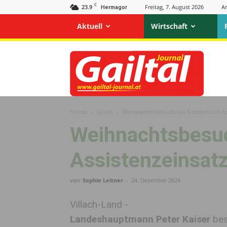
C
23.9
Freitag, 7. August 2026
A
Hermagor
Aktuell
Wirtschaft
Gailtal
Journal
Home
Leute
Weihnachtsbesuch bei Soldaten im A
Weihnachtsbesuc
Assistenzeinsat
von
Sophie Leitner
-
24. Dezember 2024
Villach-Land -
Landeshauptmann Peter Kaiser
bes