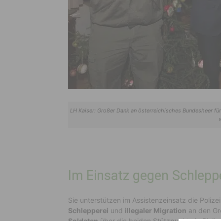
LH Kaiser: Großer Dank an österreichisches Bundesheer für 
v
Im Einsatz gegen Schlepper
Sie unterstützen im Assistenzeinsatz die Polizei
Schlepperei
und
illegaler Migration
an den Gr
Soldaten
über die beiden Stützpunkte in Bleib