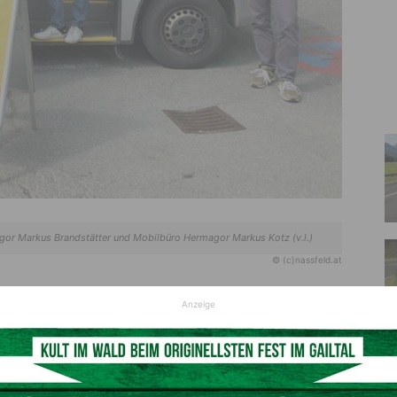
or Markus Brandstätter und Mobilbüro Hermagor Markus Kotz (v.l.)
© (c)nassfeld.at
Anzeige
ststationen gehen in Betrieb
essegger See werden nunmehr zwei neue Teststationen (auf