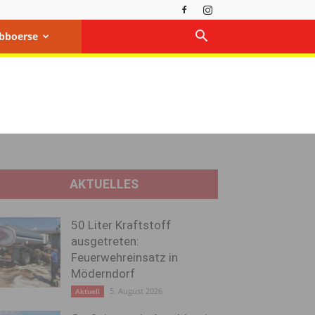
bboerse
AKTUELLES
50 Liter Kraftstoff
ausgetreten:
Feuerwehreinsatz in
Möderndorf
5. August 2026
Aktuell