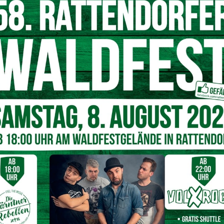
liert. Dies soll garantieren, dass die heimische
rasch einen 48 Stunden gültigen Antigentest durchführen
fünf Teststationen. Zwei des Roten Kreuzes und drei der
terreich-testet.at
gebucht werden.
 Stadtgemeinde Hermagor-
ick:
Gartnerkofel