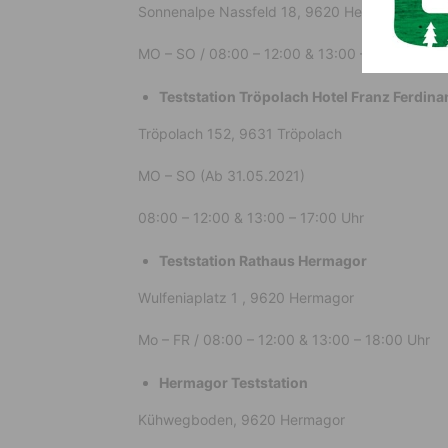
Sonnenalpe Nassfeld 18, 9620 Hermagor
MO – SO / 08:00 – 12:00 & 13:00 – 17:00 Uhr
Teststation Tröpolach
Hotel Franz Ferdina
Tröpolach 152, 9631 Tröpolach
MO – SO (Ab 31.05.2021)
08:00 – 12:00 & 13:00 – 17:00 Uhr
Teststation Rathaus Hermagor
Wulfeniaplatz 1 , 9620 Hermagor
Mo – FR / 08:00 – 12:00 & 13:00 – 18:00 Uhr
Hermagor Teststation
Kühwegboden, 9620 Hermagor