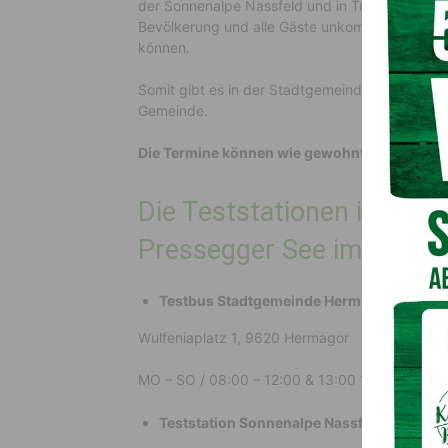
der Sonnenalpe Nassfeld und in Tröpolach) instal
Bevölkerung und alle Gäste unkompliziert und 
können.
Somit gibt es in der Stadtgemeinde insgesamt 
Gemeinde.
Die Termine können wie gewohnt auf
www.oes
Die Teststationen in der
Pressegger See im Überbl
Testbus Stadtgemeinde Hermagor
Wulfeniaplatz 1, 9620 Hermagor
MO – SO / 08:00 – 12:00 & 13:00 17:00 Uhr
Teststation Sonnenalpe Nassfeld –
Hotel 