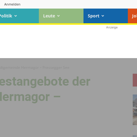
Anmelden
Politik
Leute
Sport
Jo
Anzeige
adtgemeinde Hermagor – Pressegger See
estangebote der
Hermagor –