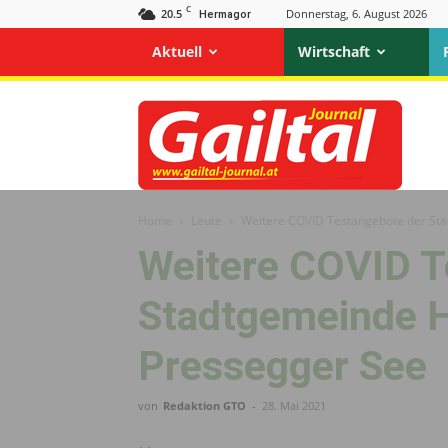
C
20.5
Donnerstag, 6. August 2026
Hermagor
Aktuell
Wirtschaft
Gailtal
Journal
Home
Leute
Weitere COVID Testangebote der St
Weitere COVID T
Stadtgemeinde 
Pressegger See
von
Redaktion GTO
-
28. Mai 2021