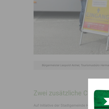
Bürgermeister Leopold Astner, Tourismusbüro Hermag
Zwei zusätzliche COVID Te
Auf Initiative der Stadtgemeinde Hermagor-Pr