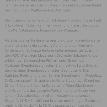
Universität Wien und promovierte im Jahr 1987. In diesem
Jahr gewann er auch den 4. Preis (Preis der Deutschen Bank)
beim “Schubert” Wettbewerb in Dortmund.
Die musikalische Karriere von Johannes Kropfitsch basiert auf
5 Eckpfeilern: Solist, Kammermusiker und Pianist des „JESS-
Trio-Wien“, Pädagoge, Komponist und Manager.
Als Solist stehen für ihn einerseits die großen Klavierkonzerte
und andererseits die zyklische Aufführung von Werken im
Vordergrund. So konzertierte er unter anderem als Solist mit
dem RSO Wien, dem Mozarteum Orchester Salzburg (Chopin
e-Moll), der Slowenischen Philharmonie (Grieg), dem
Moskauer Symphonieorchester (Brahms d-Moll und B-Dur),
dem Kärntner Symphonieorchester (Beethoven C-Dur,
Kattnigg, Poulenc) und den Berliner Symphonikern (Prokofjew,
3. Klavierkonzert). Er spielte sämtliche Etüden op. 10 und op.
25 von Frédéric Chopin in Konzerten in Wien (Musikverein)
und Klagenfurt, das gesamte Wohltemperierte Klavier von
Johann Sebastian Bach in einem Konzert der Jeunesse
Klagenfurt (18 – 24 Uhr) und in einem mehrjährigen Zyklus der
„Amici della Musica“ alle 32 Klaviersonaten von Ludwig van