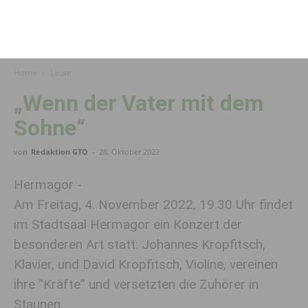
Home
Leute
„Wenn der Vater mit dem
Sohne“
von
Redaktion GTO
-
28. Oktober 2022
Hermagor -
Am Freitag, 4. November 2022, 19.30 Uhr findet
im Stadtsaal Hermagor ein Konzert der
besonderen Art statt: Johannes Kropfitsch,
Klavier, und David Kropfitsch, Violine, vereinen
ihre “Kräfte” und versetzten die Zuhörer in
Staunen.