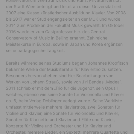
Konservatorium Wien zur Musik und Kunst Privatuniversität
der Stadt Wien beteiligt und leitet an dieser Universität seit
2007 eine Klasse künstlerischer Ausbildung Klavier. Von 2008
bis 2017 war er Studiengangsleiter an der MUK und wurde
2014 zum Prodekan der Fakultät Musik gewählt. Im Oktober
2016 wurde er zum Gastprofessor h.c. des Central
Conservatory of Music in Beijing ernannt. Zahlreiche
Meisterkurse in Europa, sowie in Japan und Korea ergänzen
seine pädagogische Tätigkeit.
Bereits während seines Studiums begann Johannes Kropfitsch
bekannte Werke der Musikliteratur für Klaviertrio zu setzen.
Besonders hervorzuheben sind hier Bearbeitungen von
Werken von Johann Strauß, sowie von Jiri Bendas „Medea“.
2011 schrieb er mit dem „Trio für die Jugend“, sein Opus 1,
welches, ebenso wie seine Sonate für Violoncello und Klavier
op. 6, beim Verlag Doblinger verlegt wurde. Seine Werkliste
umfasst mittlerweile mehrere Klaviertrios, zwei Sonaten für
Violine und Klavier, eine Sonate für Violoncello und Klavier,
Sonaten für Klarinette und Klavier und Flöte und Klavier,
Konzerte für Violine und Orchester und für Klavier und
Orchester, mehrere Lieder, ein Sextett, mehrere Quartette und