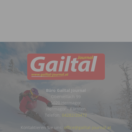
Büro Gailtal Journal
Obervellach 99
9620 Hermagor
Hermagor - Kärnten
Telefon:
04282/20472
Kontaktieren Sie uns:
office@gailtal-journal.at