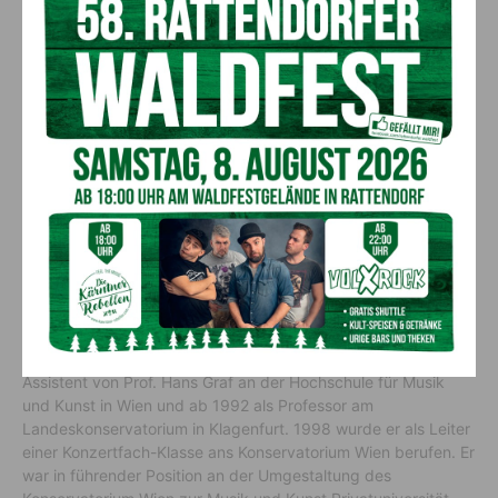
Festival, Copenhagen Summerfestival, Carinthischer Sommer,
Wien Modern, Styriarte Graz, Lachine Festival Canada,
Festival Ljubljana, Internationale Musikfestwochen Luzern,
Forbidden City Music Festival Peking, u.a. Rundfunk- und
Fernsehaufnahmen, auch mit selten gespieltem Repertoire im
ORF, SRG, ZDF, NDR, RAI, BBC und zahlreiche live-Mitschnitte
von Konzerten sowie CD-Aufnahmen bei EMI (Ersteinspielung
des Listz – Klaviertrios) und Gramola (alle Sonaten für Klavier
und Violine von W. A. Mozart, die gesamte Kammermusik von
Frédéric Chopin, sowie aller Trios von Franz Schubert) zeigen
die große Dichte der musikalischen Tätigkeit des JESS-Trio-
Wien. Seit 1993 gestaltet das JESS-Trio-Wien seinen eigenen
Zyklus von 6 Konzerten pro Jahr im Konzerthaus in Wien,
welcher seit 2003 im Mozartsaal stattfindet.
Johannes Kropfitsch unterrichtete zunächst 1985 als
Assistent von Prof. Hans Graf an der Hochschule für Musik
und Kunst in Wien und ab 1992 als Professor am
Landeskonservatorium in Klagenfurt. 1998 wurde er als Leiter
einer Konzertfach-Klasse ans Konservatorium Wien berufen. Er
war in führender Position an der Umgestaltung des