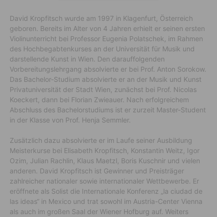
David Kropfitsch wurde am 1997 in Klagenfurt, Österreich
geboren. Bereits im Alter von 4 Jahren erhielt er seinen ersten
Violinunterricht bei Professor Eugenia Polatschek, im Rahmen
des Hochbegabtenkurses an der Universität für Musik und
darstellende Kunst in Wien. Den darauffolgenden
Vorbereitungslehrgang absolvierte er bei Prof. Anton Sorokow.
Das Bachelor-Studium absolvierte er an der Musik und Kunst
Privatuniversität der Stadt Wien, zunächst bei Prof. Nicolas
Koeckert, dann bei Florian Zwieauer. Nach erfolgreichem
Abschluss des Bachelorstudiums ist er zurzeit Master-Student
in der Klasse von Prof. Henja Semmler.
Zusätzlich dazu absolvierte er im Laufe seiner Ausbildung
Meisterkurse bei Elisabeth Kropfitsch, Konstantin Weitz, Igor
Ozim, Julian Rachlin, Klaus Maetzl, Boris Kuschnir und vielen
anderen. David Kropfitsch ist Gewinner und Preisträger
zahlreicher nationaler sowie internationaler Wettbewerbe. Er
eröffnete als Solist die Internationale Konferenz „la ciudad de
las ideas“ in Mexico und trat sowohl im Austria-Center Vienna
als auch im großen Saal der Wiener Hofburg auf. Weiters