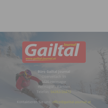
Büro Gailtal Journal
Obervellach 99
9620 Hermagor
Hermagor - Kärnten
Telefon:
04282/20472
Kontaktieren Sie uns:
office@gailtal-journal.at