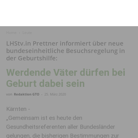
Home
Leute
LHStv.in Prettner informiert über neue
bundeseinheitliche Besuchsregelung in
der Geburtshilfe:
Werdende Väter dürfen bei
Geburt dabei sein
von
Redaktion GTO
-
25. März 2020
Kärnten -
„Gemeinsam ist es heute den
Gesundheitsreferenten aller Bundesländer
gelungen, die bisherigen Bestimmungen zur