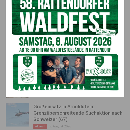
sofortige Aufklärung von Bund
Kultur- und Kunstschaffende
und Land
AKTUELLES
Kirchtag in St. Lorenzen
6. August 2026
Aktuell
50 Liter Kraftstoff ausgetreten:
Feuerwehreinsatz in Möderndorf
5. August 2026
Aktuell
Großeinsatz in Arnoldstein:
Grenzüberschreitende Suchaktion nach
Schweizer (67)
5. August 2026
Aktuell