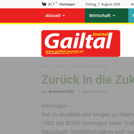
C
21.7
Freitag, 7. August 2026
A
Hermagor
Aktuell
Wirtschaft
Gailtal
Journal
Home
Leute
Zurück in die Zukunft
Zurück in die Zu
von
Redaktion GTO
-
7. September 2023
Hermagor -
Viel zu erzählen und einiges zu feie
1983 am BORG Hermagor beim Tref
Möschach. Schließlich haben sich vi