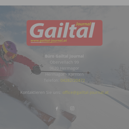
Büro Gailtal Journal
Obervellach 99
9620 Hermagor
Hermagor - Kärnten
Telefon:
04282/20472
Kontaktieren Sie uns:
office@gailtal-journal.at