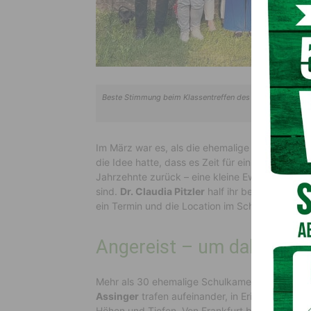
Beste Stimmung beim Klassentreffen des BORG-Maturajahrg
Urologin Claudi
Im März war es, als die ehemalige Schul- und 
die Idee hatte, dass es Zeit für ein Klassentref
Jahrzehnte zurück – eine kleine Ewigkeit, in de
sind.
Dr. Claudia Pitzler
half ihr beim Organisie
ein Termin und die Location im Schloss Lerche
Angereist – um dabei zu s
Mehr als 30 ehemalige Schulkameraden sowie 
Assinger
trafen aufeinander, in Erinnerungen
Höhen und Tiefen. Von Frankfurt bis Südtirol, 