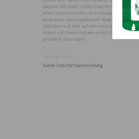
begann mit einem kühlen Glas Prosecco im idyl
einem schmackhaften Drei-Gänge-Menü in eine
Ansprache von Organisatorin
Eva Buchacher
wu
diskutiert und sich auf den neuesten Stand gebr
Kinder und Enkel und wie es sich für eine solc
gründlich überzogen.
Vorheriger Artikel
Solide Geschäftsentwicklung