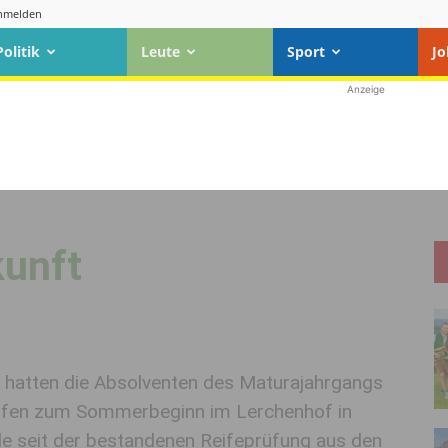
nmelden
Politik
Leute
Sport
Jo
Anzeige
kunft
rn hatten die Absolventen des Maturajahrgangs
fen zum Sommerbeginn im Lerchenhof in
ele seit der bestandenen Reifeprüfung aus den