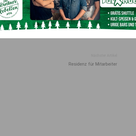
lischen Garten, begleitet von amüsanten Gruppenfotos und
m festlich geschmückten Ambiente. Nach einer kurzen
rde nicht nur köstlich getafelt, sondern auch ausgiebigst
acht. Großer Beliebtheit erfreuten sich die Fotos der
he „über 50 Party“ gehört, wurde tanzend die Sperrstunde
Nächster Artikel
Residenz für Mitarbeiter