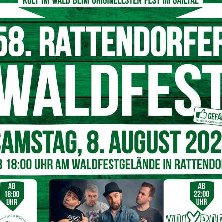
anges 1983, organisiert von Eva Buchacher (hinten ganz links) und der
a Pitzler (hinten, 5. von links)
Klassensprecherin der A-Klasse,
Eva Elisabeth Buchacher
,
fen sei. Immerhin lag das letzte Get together schon
r viel passiert ist und so manche Kontakte eingeschlafen
ren des heiß ersehnten Treffens. Das Echo war erfolgreich,
nhof rasch gefunden.
ein
die beiden Klassenvorstände
Harald und Gerlinde
 an 4 gemeinsame Gymnasiumsjahre mit beträchtlichen
aus Wien und Graz bis aus dem wunderschönen Gailtal. Es