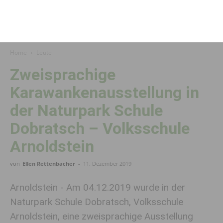
Home
Leute
Zweisprachige
Karawankenausstellung in
der Naturpark Schule
Dobratsch – Volksschule
Arnoldstein
von
Ellen Rettenbacher
-
11. Dezember 2019
Arnoldstein - Am 04.12.2019 wurde in der
Naturpark Schule Dobratsch, Volksschule
Arnoldstein, eine zweisprachige Ausstellung