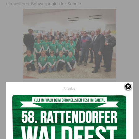
ein weiterer Schwerpunkt der Schule.
Bei der Eröffnung mit dabei waren: Vzbgm. Ing. Reinhard
Anzeige
Antolitsch, Direktorin Mag.a Evelyn Schwenner, NMS-
Arnoldstein Direktor MMag. Walter Millechner, Naturpark
Rat Vorsitzender Oskar Tscherpel, Naturpark
Geschäftsführer Mag. Robert Heuberger, Amtsleiter
Gernot Obermoser, Kranjska Gora Tourismuschef aus
Matjaž Podlipnik
Besichtigung