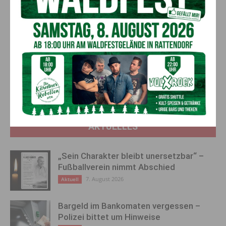
Die feierliche Ausstellungseröffnung wurde vom
Volksschulchor liebevoll umrahmt. Die Ausstellung kann noch
bis 18.12. montags bis donnerstags von 8h bis 14h besichtigt
werden.
Vorheriger Artikel
Nächster Artikel
Imker sagen Danke
Christbaum für Tarcento
AKTUELLES
„Sein Charakter bleibt unersetzbar“ –
Fußballverein nimmt Abschied
7. August 2026
Aktuell
Bargeld im Bankomaten vergessen –
Polizei bittet um Hinweise