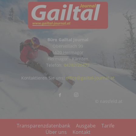
Büro Gailtal Journal
Obervellach 99
9620 Hermagor
Hermagor - Kärnten
Telefon:
04282/20472
Kontaktieren Sie uns:
office@gailtal-journal.at
© nassfeld.at
Transparenzdatenbank
Ausgabe
Tarife
Über uns
Kontakt