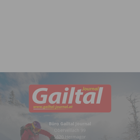
Büro Gailtal Journal
Obervellach 99
9620 Hermagor