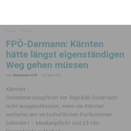
Home
Politik
FPÖ-Darmann: Kärnten
hätte längst eigenständigen
Weg gehen müssen
von
Redaktion GTO
-
25. Mai 2020
Kärnten -
Schadenersatzpflicht der Republik Österreich
nicht ausgeschlossen, wenn sie Kärnten
weiterhin am wirtschaftlichen Fortkommen
behindert – Maskenpflicht und 23-Uhr-