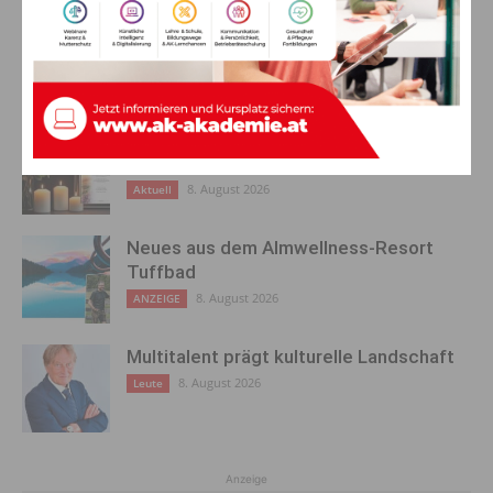
AKTUELLES
Ein langes Leben ging zu Ende: Anna
Stulier im 106. Lebensjahr verstorben
8. August 2026
Aktuell
Neues aus dem Almwellness-Resort
Tuffbad
8. August 2026
ANZEIGE
Multitalent prägt kulturelle Landschaft
8. August 2026
Leute
Anzeige