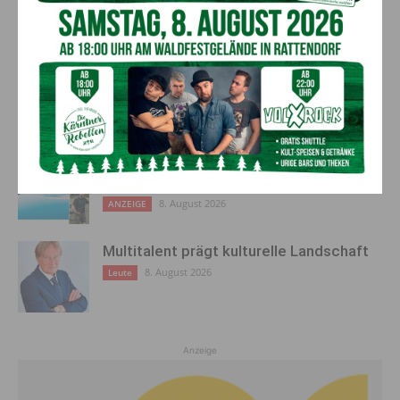
AKTUELLES
Ein langes Leben ging zu Ende: Anna
Stulier im 106. Lebensjahr verstorben
8. August 2026
Aktuell
Neues aus dem Almwellness-Resort
Tuffbad
8. August 2026
ANZEIGE
Multitalent prägt kulturelle Landschaft
8. August 2026
Leute
Anzeige