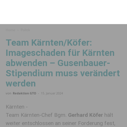
Home
Politik
Team Kärnten/Köfer:
Imageschaden für Kärnten
abwenden – Gusenbauer-
Stipendium muss verändert
werden
von
Redaktion GTO
-
15. Januar 2024
Kärnten -
Team Kärnten-Chef Bgm.
Gerhard Köfer
hält
weiter entschlossen an seiner Forderung fest,