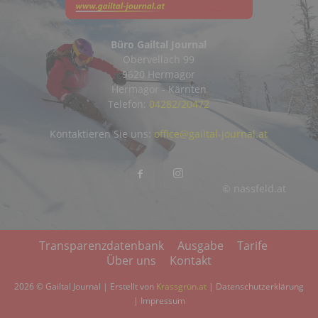
Büro Gailtal Journal
Obervellach 99
9620 Hermagor
Hermagor - Kärnten
Telefon:
04282/20472
Kontaktieren Sie uns:
office@gailtal-journal.at
© nassfeld.at
Transparenzdatenbank
Ausgabe
Tarife
Über uns
Kontakt
2026 © Gailtal Journal | Erstellt von
Krassgrün.at
|
Datenschutzerklärung
|
Impressum