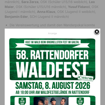
männlich),
Sara Zerza
, OSK (Schüler U15/16 weiblich),
Leo
Maier
, OSK (Schüler U15/U16 männlich),
Yusuf Fidanci
, OSK
(Jugend I männlich),
Anna Klaus
, OSK (Jugend II weiblich),
Benjamin Eder
, SCH (Jugend II männlich)
Die Vereinswertung und damit den Wanderpokal konnte
wieder der OSK Kötschach-Mauthen für sich holen.
Anzeige
Vereinswertung:
OSK Kötschach-Mauthen
SV Tröpolach
SC Hermagor
SC Vellach-Pressegger See
DSG Lesachtal
GSK Grafendorf
Die Detailergebnisse sind auf der Homepage
www.gailtalcup.at
abrufbar.