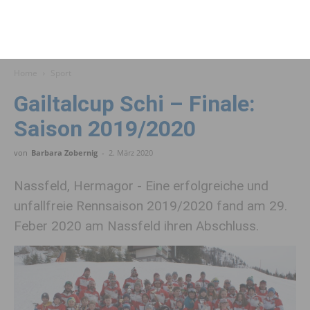
Home
Sport
Gailtalcup Schi – Finale:
Saison 2019/2020
von
Barbara Zobernig
-
2. März 2020
Nassfeld, Hermagor - Eine erfolgreiche und
unfallfreie Rennsaison 2019/2020 fand am 29.
Feber 2020 am Nassfeld ihren Abschluss.