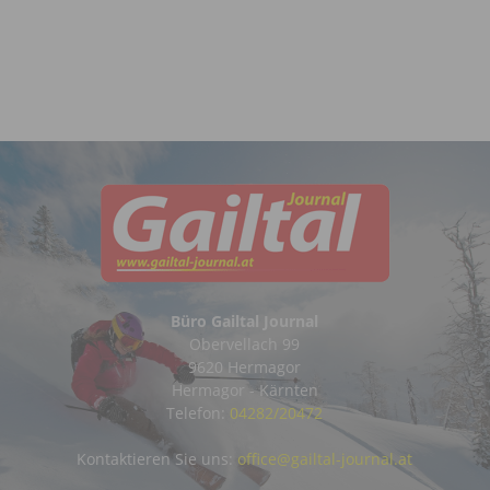
Büro Gailtal Journal
Obervellach 99
9620 Hermagor
Hermagor - Kärnten
Telefon:
04282/20472
Kontaktieren Sie uns:
office@gailtal-journal.at