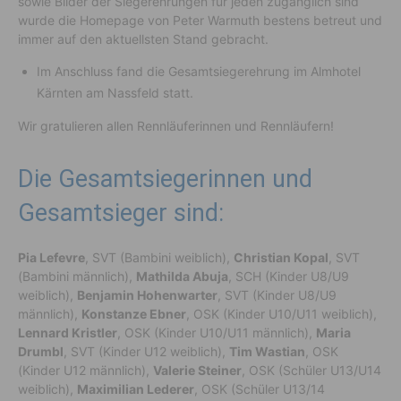
sowie Bilder der Siegerehrungen für jeden zugänglich sind
wurde die Homepage von Peter Warmuth bestens betreut und
immer auf den aktuellsten Stand gebracht.
Im Anschluss fand die Gesamtsiegerehrung im Almhotel
Kärnten am Nassfeld statt.
Wir gratulieren allen Rennläuferinnen und Rennläufern!
Die Gesamtsiegerinnen und
Gesamtsieger sind:
Pia Lefevre
, SVT (Bambini weiblich),
Christian Kopal
, SVT
(Bambini männlich),
Mathilda Abuja
, SCH (Kinder U8/U9
weiblich),
Benjamin Hohenwarter
, SVT (Kinder U8/U9
männlich),
Konstanze Ebner
, OSK (Kinder U10/U11 weiblich),
Lennard Kristler
, OSK (Kinder U10/U11 männlich),
Maria
Drumbl
, SVT (Kinder U12 weiblich),
Tim Wastian
, OSK
(Kinder U12 männlich),
Valerie Steiner
, OSK (Schüler U13/U14
weiblich),
Maximilian Lederer
, OSK (Schüler U13/14