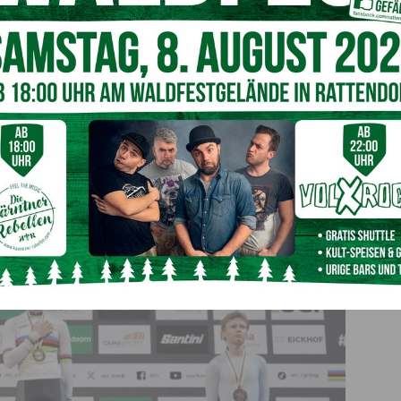
eistung den Kärntner Sport einmal mehr auf die Weltkarte
sziplin und harte Arbeit.
Im Namen des Landes Kärnten
tel und wünsche weiterhin viel Erfolg für die sportliche
r.
Auch
Landessportdirektor Arno Arthofer
zeigte sich
ie Jugend. Er hat bewiesen, dass man mit Leidenschaft und
ommen kann. Der Kärntner Radsport darf stolz sein, erstmals