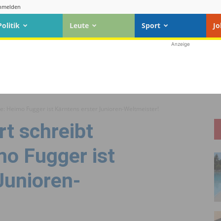
nmelden
Politik
Leute
Sport
Jo
Anzeige
e: Heimo Fugger ist Kärntens erster Junioren-Weltmeister!
t schreibt
mo Fugger ist
Junioren-