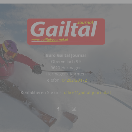
Büro Gailtal Journal
Obervellach 99
9620 Hermagor
Hermagor - Kärnten
Telefon:
04282/20472
Kontaktieren Sie uns:
office@gailtal-journal.at