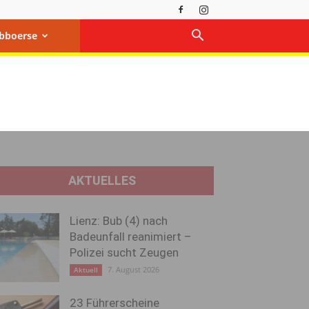
bboerse
AKTUELLES
Lienz: Bub (4) nach
Badeunfall reanimiert –
Polizei sucht Zeugen
7. August 2026
Aktuell
23 Führerscheine