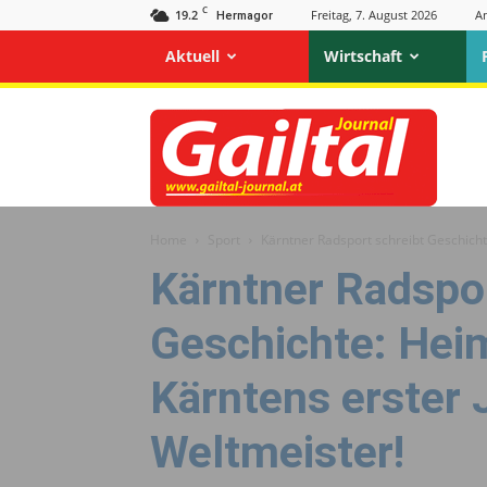
C
19.2
Freitag, 7. August 2026
A
Hermagor
Aktuell
Wirtschaft
Gailtal
Journal
Home
Sport
Kärntner Radsport schreibt Geschicht
Kärntner Radspor
Geschichte: Hei
Kärntens erster 
Weltmeister!