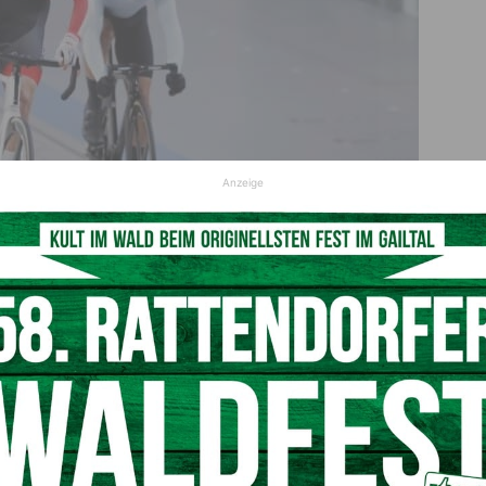
Anzeige
schreibt Radsportgeschichte als erster Weltmeister.
© Instagram: Cycling Austria
g aus Kärnten