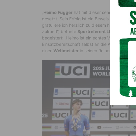
„
Heimo Fugger
hat mit dieser sensationellen L
gesetzt. Sein Erfolg ist ein Beweis für
Talent, Di
gratuliere ich herzlich zu diesem historischen Ti
Zukunft“, betonte
Sportreferent LH Peter Kaise
begeistert: „Heimo ist ein echtes Vorbild für d
Einsatzbereitschaft selbst an die Weltspitze k
einen
Weltmeister
in seinen Reihen zu haben.“