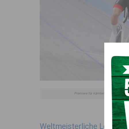
Premiere für Kärnten: Heimo Fugger 
Weltmeisterliche Leistun