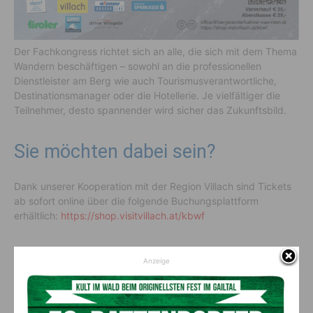
Der Fachkongress richtet sich an alle, die sich mit dem Thema
Wandern beschäftigen – sowohl an die professionellen
Dienstleister am Berg wie auch Tourismusverantwortliche,
Destinationsmanager oder die Hotellerie. Je vielfältiger die
Teilnehmer, desto spannender wird sicher das Zukunftsbild.
Sie möchten dabei sein?
Dank unserer Kooperation mit der Region Villach sind Tickets
ab sofort online über die folgende Buchungsplattform
erhältlich:
https://shop.visitvillach.at/kbwf
Partner mit Mut
Anzeige
Zukunftsweisende Veranstaltungen brauchen starke Partner.
Wir danken folgenden Organisationen für ihre Unterstützung –