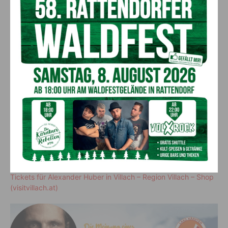
der Region Villach, der Stadt Villach, der Kärntner Sparkasse,
der Tiroler Landesversicherung, der Donau Versicherung, dem
DAV Summit Club und dem Autohaus drive Wiegele.
Details zum Programm und den
Tickets:
Tagesveranstaltung:
Preis für Bergsportführer EUR 35 und
für Gäste EUR 65
https://shop.visitvillach.at/kbwf/bergwandern-quo-vadis-ein-
tag-fuer-die-zukunft/06.05.2023-10-30
Abendvortrag:
Preis im Vorverkauf EUR 25 und Abendkassa
EUR 29
Tickets für Alexander Huber in Villach – Region Villach – Shop
(visitvillach.at)