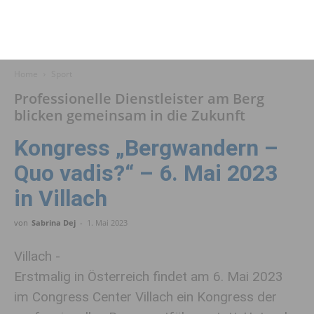
Home
Sport
Professionelle Dienstleister am Berg
blicken gemeinsam in die Zukunft
Kongress „Bergwandern –
Quo vadis?“ – 6. Mai 2023
in Villach
von
Sabrina Dej
-
1. Mai 2023
Villach -
Erstmalig in Österreich findet am 6. Mai 2023
im Congress Center Villach ein Kongress der