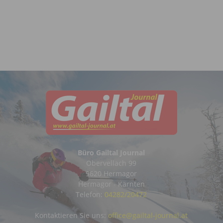
Büro Gailtal Journal
Obervellach 99
9620 Hermagor
Hermagor - Kärnten
Telefon:
04282/20472
Kontaktieren Sie uns:
office@gailtal-journal.at