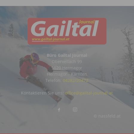
Büro Gailtal Journal
Obervellach 99
9620 Hermagor
Hermagor - Kärnten
Telefon:
04282/20472
Kontaktieren Sie uns:
office@gailtal-journal.at
© nassfeld.at