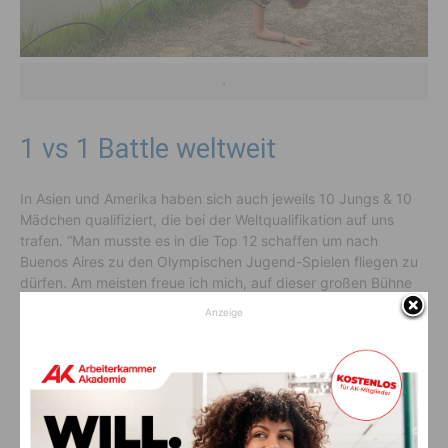
.
1 vs 1 Battle weltweit
In Asien und Amerika haben sich auch jeweils 10 Jungs & 10
Mädchen qualifiziert, die bei der Weltqualifikation auf uns
trafen. “Man musste es in die Top 12 schaffen um nach
Buenos Aires zu den Olympischen Jugend-Spielen fliegen zu
dürfen. Am meisten freue ich mich, auf dieser großen Bühne
stehen zu dürfen, einfach das zu machen was mir am meisten
Anzeige
gefällt, nämlich tanzen und dabei gleichzeitig Österreich zu
vertreten. Toll finde ich auch, dass ich viele neue Menschen
aus verschiedenen Kulturen kennen lernen werde”, so Anna
Thurner.