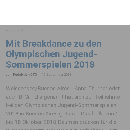
Home
Sport
Mit Breakdance zu den
Olympischen Jugend-
Sommerspielen 2018
von
Redaktion GTO
-
19. September 2018
Weissensee/Buenos Aires - Anna Thurner oder
auch B-Girl Ella genannt hat sich zur Teilnahme
bei den Olympischen Jugend-Sommerspielen
2018 in Buenos Aires getanzt. Das heißt von 6.
bis 18 Oktober 2018 Daumen drücken für die