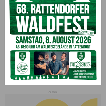
AKTUELLES
„Sein Charakter bleibt unersetzbar“ –
Fußballverein nimmt Abschied
7. August 2026
Aktuell
Bargeld im Bankomaten vergessen –
Polizei bittet um Hinweise
7. August 2026
Aktuell
Lienz: Bub (4) nach Badeunfall
reanimiert – Polizei sucht Zeugen
7. August 2026
Aktuell
Anzeige