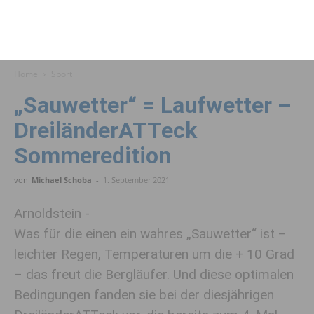
Home
Sport
„Sauwetter“ = Laufwetter –
DreiländerATTeck
Sommeredition
von
Michael Schoba
-
1. September 2021
Arnoldstein -
Was für die einen ein wahres „Sauwetter“ ist –
leichter Regen, Temperaturen um die + 10 Grad
– das freut die Bergläufer. Und diese optimalen
Bedingungen fanden sie bei der diesjährigen