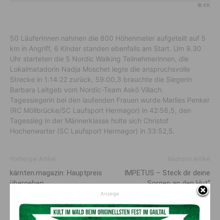
© KK
50 LäuferInnen nahmen die 800 Höhenmeter aufgeteilt auf 5
km in Angriff, 6 Kinder standen ebenfalls am Start. Um 9.30
Uhr starteten die 5 Nordic Walking Teilnehmerinnen, die
Lokalmatadorin Nadja Moschet legte die anspruchsvolle
Strecke in 1:14:22 zurück, 59:00,3 brauchte die Siegerin
Barbara Leitgeb vom Nordic-Team Askö Villach.
Tagessiegerin bei den laufenden Frauen wurde Marlies Penker
(RC Möllbrücke/SC Laufsport Hermagor) in 42:56,5, den
Tagessieg in der Männerklasse holte sich Christof
Hochenwarter (SC Laufsport Hermagor) in 33:52,5.
Vorheriger Artikel
Nächster Artikel
kärnten.magazin: Hauptpreis
IMPETUS – Steck dir deine
übergeben
Sorgen an den Hut“
Schlagershow
Anzeige