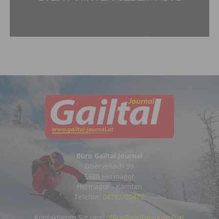
Büro Gailtal Journal
Obervellach 99
9620 Hermagor
Hermagor - Kärnten
Telefon:
04282/20472
Kontaktieren Sie uns:
office@gailtal-journal.at