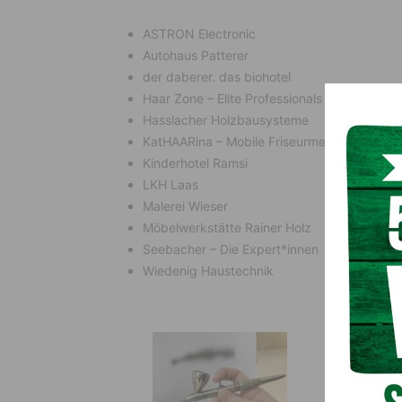
ASTRON Electronic
Autohaus Patterer
der daberer. das biohotel
Haar Zone – Elite Professionals
Hasslacher Holzbausysteme
KatHAARina – Mobile Friseurmeisterin
Kinderhotel Ramsi
LKH Laas
Malerei Wieser
Möbelwerkstätte Rainer Holz
Seebacher – Die Expert*innen
Wiedenig Haustechnik