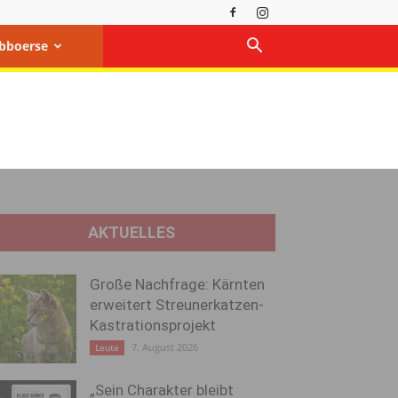
bboerse
AKTUELLES
Große Nachfrage: Kärnten
erweitert Streunerkatzen-
Kastrationsprojekt
7. August 2026
Leute
„Sein Charakter bleibt