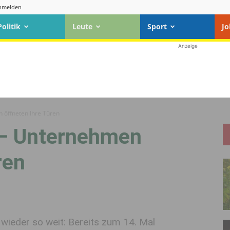
nmelden
Politik
Leute
Sport
Jo
Anzeige
 öffneten Ihre Türen
 – Unternehmen
ren
wieder so weit: Bereits zum 14. Mal