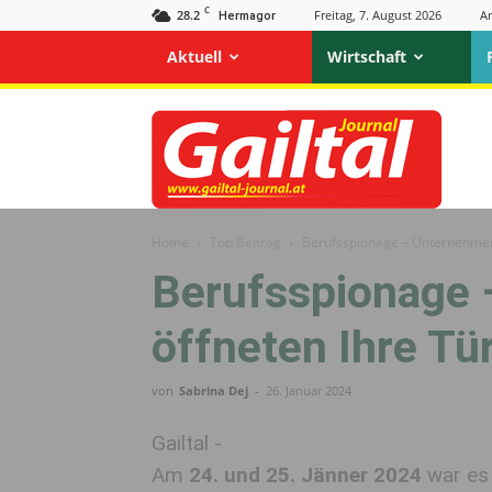
C
28.2
Freitag, 7. August 2026
A
Hermagor
Aktuell
Wirtschaft
Gailtal
Journal
Home
Top Beitrag
Berufsspionage – Unternehmen
Berufsspionage
öffneten Ihre Tü
von
Sabrina Dej
-
26. Januar 2024
Gailtal -
Am
24. und 25. Jänner 2024
war es 