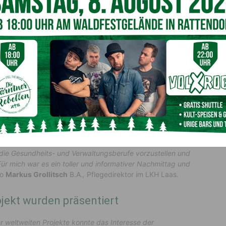
ationstechnik (c) BBKO
Digidruck (c) Malerei Wieser
nd Verwaltungsberufe wurde geweckt
 die Gesundheits- und Verwaltungsberufe vorzustellen und
Für mich war es ein toller und informativer Nachmittag und
so
Markus Grollitsch
B.A.
,
Pflegedirektor im LKH Laas.
rojekt wurden präsentiert
er weltweiten Projekte konnte das Interesse der