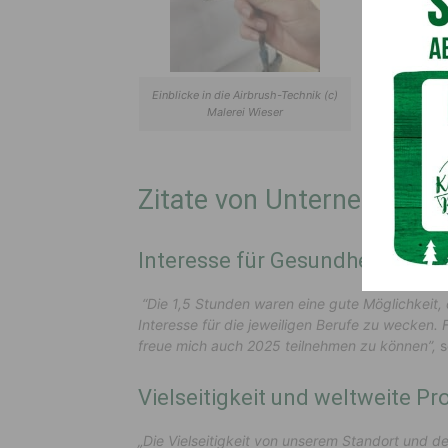
Einblicke in die Airbrush-Technik (c)
Install
Malerei Wieser
Zitate von Unternehmen
Interesse für Gesundheits- u
“Die 1,5 Stunden waren eine gute Möglichkeit,
Interesse für die jeweiligen Berufe zu wecken. 
freue mich auch 2025 teilnehmen zu können”,
Vielseitigkeit und weltweite P
„Die Vielseitigkeit von unserem Standort und d