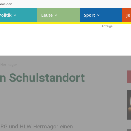
nmelden
Politik
Leute
Sport
Jo
Anzeige
rt Hermagor
en Schulstandort
BORG und HLW Hermagor einen