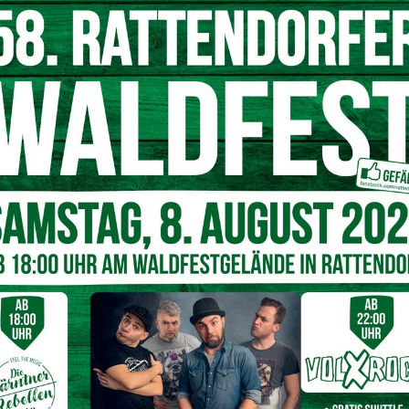
h der Bundesschulen (AHS und BMHS), aber auch als
noch besser!
nn, erfahren Schülerinnen und Schüler des BORG und der
/24. Ab diesem Zeitpunkt werden die beiden Schulen
h den Zusammenschluss zu einem Cluster ändert sich an den
d HLW bleiben erhalten, die bisher erfolgreiche
ualität reicher. Durch die neue Organisationsform, die
ur, Personal) erhöht sich die Vielfalt des
rung des Schulstandortes garantiert. An der Etablierung
uch das politische, wirtschaftliche und institutionelle
fnissen unserer Region gerecht zu werden. Clusterleiter
reas Schuller
sowie das Multiplikatorenteam von BORG
 Herbst 2023 mit interessanten Angeboten für die