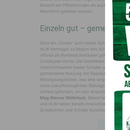
Bereich der Pflichtschulen als auch im Bereic
Mischform gebildet werden.
Einzeln gut – gemeinsam 
Dass ein „Cluster“ auch etwas Schönes sein ka
HLW Hermagor zu Beginn des Schuljahres 2023
offiziell als Bundesschulcluster geführt. Durc
Schultypen nichts. Die Identitäten von BORG un
Unterrichtsarbeit beider Schulen wird um eine Q
gemeinsame Nutzung der Ressourcen (Infrastrukt
Bildungsangebotes, was eine langfristige Siche
eines zukunftstauglichen Bildungskonzeptes ist a
Umfeld gefordert, um den Ansprüchen und Bedür
Mag.Werner Wölbitsch
, Bereichsleiter
Dr. And
und HLW haben bereits innovative Ideen, um ab
Schülerinnen und Schüler durchzustarten.