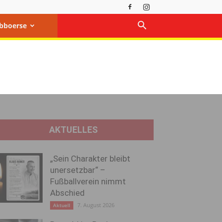
bboerse
AKTUELLES
„Sein Charakter bleibt
unersetzbar“ –
Fußballverein nimmt
Abschied
7. August 2026
Aktuell