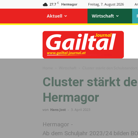
C
27.7
Freitag, 7. August 2026
A
Hermagor
Aktuell
Wirtschaft
Gailtal
Journal
Home
Wirtschaft
Cluster stärkt den Schulstando
Cluster stärkt d
Hermagor
von
Hans Jost
-
3. April 2023
Hermagor -
Ab dem Schuljahr 2023/24 bilden 