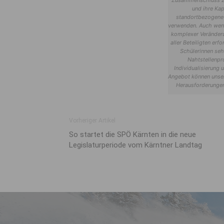
Zusammenschluss zu 
und ihre Kap
standortbezogene
verwenden. Auch wenn
komplexer Veränderu
aller Beteiligten erf
Schülerinnen seh
Nahtstellenpr
Individualisierung
Angebot können unser
Herausforderungen
Vorheriger Artikel
So startet die SPÖ Kärnten in die neue
Legislaturperiode vom Kärntner Landtag