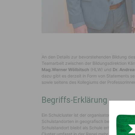
An den Details zur bevorstehenden Bildung des
Teamarbeit zwischen der Bildungsdirektion Kär
Mag.Werner Wölbitsch
(HLW) und
Dr. Andrea
dazu gibt es derzeit in Form von Statements se
sowie seitens des Kollegiums der Professorin
Begriffs-Erklärung
Ein Schulcluster ist der organisatorische und
Schulstandorten in geografisch benachbarter L
Schulstandort bleibt als Schule erhalten und w
Cluster umfasst in der Regel mehr als 200, jed