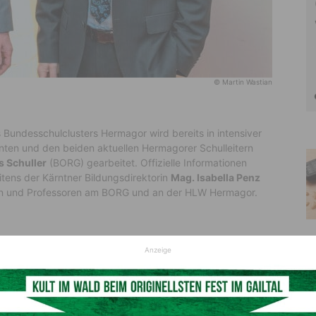
© Martin Wastian
 Bundesschulclusters Hermagor wird bereits in intensiver
nten und den beiden aktuellen Hermagorer Schulleitern
s Schuller
(BORG) gearbeitet. Offizielle Informationen
itens der Kärntner Bildungsdirektorin
Mag. Isabella Penz
nen und Professoren am BORG und an der HLW Hermagor.
Anzeige
 pädagogische Zusammenschluss von zwei bis maximal acht
age unter einer gemeinsamen Leitung. Der jeweilige
ird durch die Zusammenarbeit im Cluster gestärkt. Ein
och maximal 2.500 Schüler/innen. Cluster können sowohl im