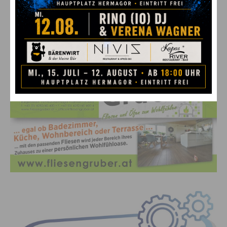
übernommen werden und auch der Weg in die
Selbständigkeit mit einer Lehre geebnet ist. Neben
Fliesenlegen lehre ich als Hafnermeister das selten
gewordene Gewerbe des Ofensetzers und freue mich über
jeden jungen Menschen, der Hausverstand, Motivation
und Interesse für diesen selten gewordenen Beruf
mitbringt!