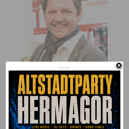
Anzeige
Hafnermeister und Fliesenlegermeister Michael Gruber
weiß um den goldenen Boden seines Handwerks: „Gerade
in Krisenzeiten wie jetzt sind die Handwerksbetriebe stark
gefragt und gut gebucht. Schade nur, dass sich zuwenig
junge Leute für eine Lehre entscheiden! Vor allem, weil
das Handwerk sichere Arbeitsplätze bietet, die
Lehrabsolventen meist vom Ausbildungsbetrieb