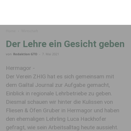
Home
Wirtschaft
Der Lehre ein Gesicht geben
von
Redaktion GTO
-
7. Mai 2021
Hermagor -
Der Verein ZHIG hat es sich gemeinsam mit
dem Gailtal Journal zur Aufgabe gemacht,
Einblick in regionale Lehrbetriebe zu geben.
Diesmal schauen wir hinter die Kulissen von
Fliesen & Öfen Gruber in Hermagor und haben
den ehemaligen Lehrling Luca Hackhofer
gefragt, wie sein Arbeitsalltag heute aussieht.