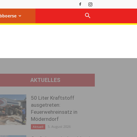
bboerse
AKTUELLES
50 Liter Kraftstoff
ausgetreten:
Feuerwehreinsatz in
Möderndorf
5. August 2026
Aktuell