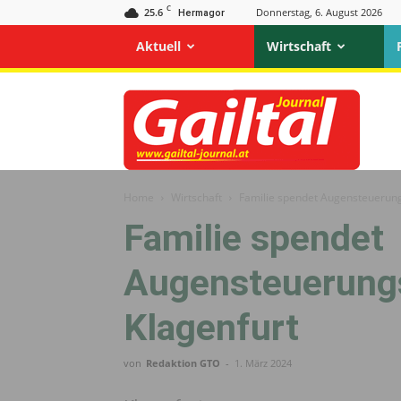
C
25.6
Donnerstag, 6. August 2026
Hermagor
Aktuell
Wirtschaft
Gailtal
Journal
Home
Wirtschaft
Familie spendet Augensteuerung
Familie spendet
Augensteuerungs
Klagenfurt
von
Redaktion GTO
-
1. März 2024