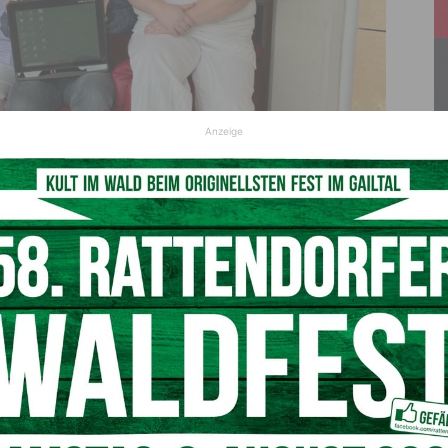
Anzeige
© Kabeg
urologischen Erkrankungen massive Hirnverletzungen
rme und Beine zielgerichtet zu bewegen, sich sprachlich
entinnen und Patienten zwischen 26 und 77 Jahren mit
 der Station C3 der Abteilung für Chronisch Kranke des
rt am Wörthersee betreut. Für sie gibt es nun eine
terreich spendete uns einen Augensteuerungscomputer,