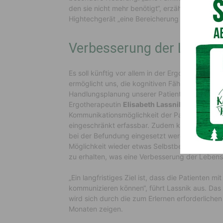
den sie nicht mehr benötigt“, erzählt Abteilung
Hightechgerät „eine Bereicherung für die Therap
Verbesserung der Lebensq
Es soll künftig vor allem in der Ergotherapie,
ermöglicht uns, die kognitiven Fähigkeiten, d
Handlungsplanung unserer Patienten noch besser
Ergotherapeutin
Elisabeth Lassnik
. Diese Fäh
Kommunikationsmöglichkeit der Patienten bish
eingeschränkt erfassbar. Zudem kann das Au
bei der Befundung eingesetzt werden kann. „Das
Möglichkeit wieder etwas Selbstbestimmung zu 
zu erhalten, was eine Verbesserung der Lebensqua
„Ein langfristiges Ziel ist, dass die Patiente
kommunizieren können“, führt Lassnik aus. Da
wird sich durch die zum Erlernen erforderliche
Monaten zeigen.