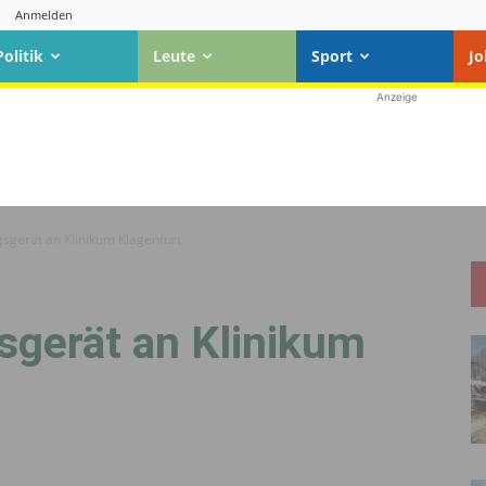
Anmelden
Politik
Leute
Sport
Jo
Anzeige
sgerät an Klinikum Klagenfurt
gerät an Klinikum