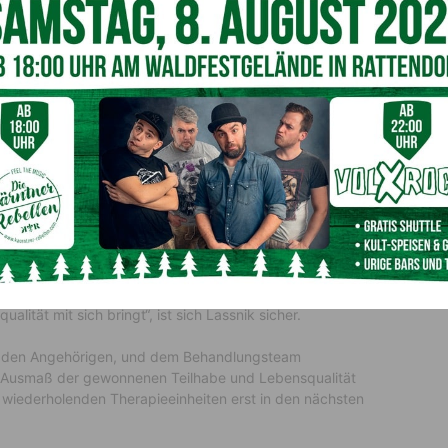
svorstand
Prim. Dr. Georg Pinter
, der betont, dass das
ie aber natürlich auch für die Kommunikation ist.“
ualität
 aber auch in der Logopädie zum Einsatz kommen. „Es
as Merk- und Konzentrationsvermögen und auch die
 erfassen und trainieren zu können“, erklärt
igkeiten sind mangels zielgerichteter Bewegungs- und
er trotz großer Erfahrung des Behandlungsteams
gensteuerungsgerät Augenbewegungen aufzeichnen, was
 Gerät eröffnet für unsere Patientinnen und Patienten die
erfahren und im besten Fall auch die Teilhabe am Leben
lität mit sich bringt“, ist sich Lassnik sicher.
n mit den Angehörigen, und dem Behandlungsteam
s Ausmaß der gewonnenen Teilhabe und Lebensqualität
n wiederholenden Therapieeinheiten erst in den nächsten