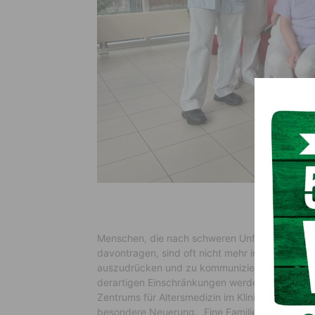
Menschen, die nach schweren Unfällen oder ne
davontragen, sind oft nicht mehr in der Lage A
auszudrücken und zu kommunizieren. Acht Pati
derartigen Einschränkungen werden aktuell auf
Zentrums für Altersmedizin im Klinikum Klagenfu
besondere Neuerung. „Eine Familie aus Oberös