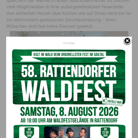
Speichern der Wärme im edlen Specksteinmantel: Es stecken
viele Möglichkeiten in Ihrer außergewöhnlichen Feuerstelle.
Vom einfachen Heizen über Kochen wie auf Omas Herd bis hin
zur elektronisch gesteuerten Ganzhausheizung – Ihren
Wünschen sind fast keine Grenzen gesetzt.
Anzeige
So individuell wie Sie!
Räume zu gestalten, die auf die Menschen zugeschnitten