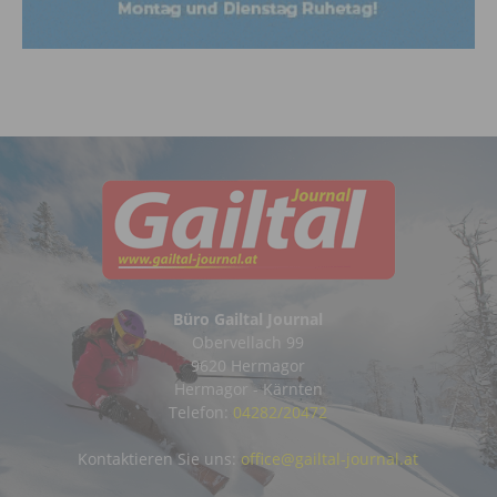
Büro Gailtal Journal
Obervellach 99
9620 Hermagor
Hermagor - Kärnten
Telefon:
04282/20472
Kontaktieren Sie uns:
office@gailtal-journal.at