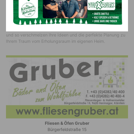
sind, die dort wohnen – auf ihren Geschmack, ihre
Leidenschaft und ihre Persönlichkeit. All dies in ihrer Arbeit
auszudrücken ist bei Fliesen & Öfen Gruber Ziel und eine
große Herausforderung.
Hier erhalten Sie Unterstützung bei Fragen zur Gestaltung,
und so verschmelzen Ihre Ideen und die perfekte Planung zu
Ihrem Traum vom Erholungsraum im eigenen Heim.
Fliesen & Öfen Gruber
Bürgerfeldstraße 15