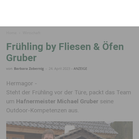
Home
Wirtschaft
Frühling by Fliesen & Öfen
Gruber
von
Barbara Zobernig
-
24. April 2023
- ANZEIGE
Hermagor -
Steht der Frühling vor der Türe, packt das Team
um
Hafnermeister Michael Gruber
seine
Outdoor-Kompetenzen aus.