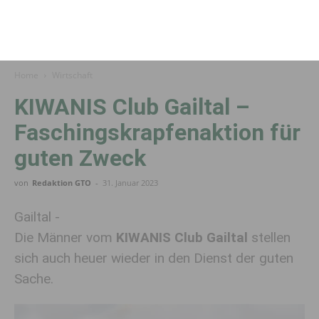
Home
Wirtschaft
KIWANIS Club Gailtal –
Faschingskrapfenaktion für
guten Zweck
von
Redaktion GTO
-
31. Januar 2023
Gailtal -
Die Männer vom
KIWANIS Club Gailtal
stellen
sich auch heuer wieder in den Dienst der guten
Sache.