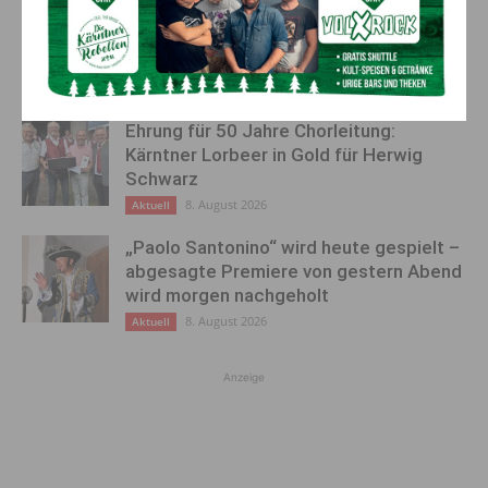
Ein langes Leben ging zu Ende: Anna
Stulier im 106. Lebensjahr verstorben
8. August 2026
Aktuell
Ehrung für 50 Jahre Chorleitung:
Kärntner Lorbeer in Gold für Herwig
Schwarz
8. August 2026
Aktuell
„Paolo Santonino“ wird heute gespielt –
abgesagte Premiere von gestern Abend
wird morgen nachgeholt
8. August 2026
Aktuell
Anzeige