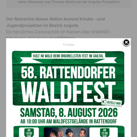
Heinz Oberauner und Thomas Matitz bei der Krapfen-Produktion
Der Reinerlös dieser Aktion kommt Kinder- und
Jugendprojekten im Bezirk zugute.
Ein herzliches Dankeschön im Namen aller KIWANIS-
Mitglieder, Präsident
Josef Fritzer
.
Anzeige
Bestellungen unter:
www.kiwanis-gailtal.at/krapfen
Vorheriger Artikel
Nächster Artikel
Mehr als 30 Medaillen beim
Explosives Thema bei der
Lehrlingswettbewerb für das
Startveranstaltung 2023 des
Almwellness Hotel
öffentlichen Dienstes des
Tuffbad****S
Bezirkes Hermagor:
„Atomgefahr für Kärnten?“
AKTUELLES