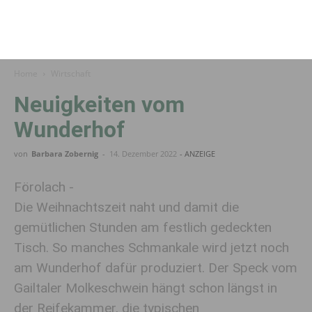
Home
Wirtschaft
Neuigkeiten vom
Wunderhof
von
Barbara Zobernig
-
14. Dezember 2022
- ANZEIGE
Förolach -
Die Weihnachtszeit naht und damit die
gemütlichen Stunden am festlich gedeckten
Tisch. So manches Schmankale wird jetzt noch
am Wunderhof dafür produziert. Der Speck vom
Gailtaler Molkeschwein hängt schon längst in
der Reifekammer, die typischen