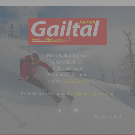
Büro Gailtal Journal
Obervellach 99
9620 Hermagor
Hermagor - Kärnten
Telefon:
04282/20472
Kontaktieren Sie uns:
office@gailtal-journal.at
© nassfeld.at