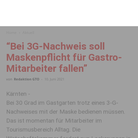
Home
Aktuell
“Bei 3G-Nachweis soll
Maskenpflicht für Gastro-
Mitarbeiter fallen”
von
Redaktion GTO
-
10. Juni 2021
Kärnten -
Bei 30 Grad im Gastgarten trotz eines 3-G-
Nachweises mit der Maske bedienen müssen.
Das ist momentan für Mitarbeiter im
Tourismusbereich Alltag. Die