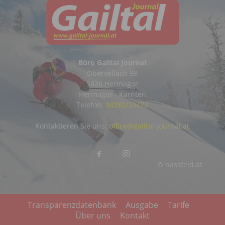
Büro Gailtal Journal
Obervellach 99
9620 Hermagor
Hermagor - Kärnten
Telefon:
04282/20472
Kontaktieren Sie uns:
office@gailtal-journal.at
© nassfeld.at
Transparenzdatenbank
Ausgabe
Tarife
Über uns
Kontakt