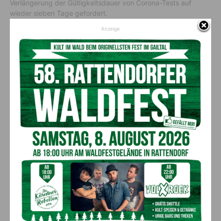
Verlängerung der Gültigkeitsdauer von Corona-Tests auf
wieder sieben Tage gefordert.
Anzeige
Vorheriger Artikel
Nächster Artikel
Fantastisch: Der Sommer in
Gastro, Live-Musik, Akrobaten
der Gemeinde Dellach!
& Co: Ganz Kärnten wird zum
“Picknickplatz”
AKTUELLES
Ehrung für 50 Jahre Chorleitung:
Kärntner Lorbeer in Gold für Herwig
Schwarz
8. August 2026
Aktuell
„Paolo Santonino“ wird heute gespielt –
abgesagte Premiere von gestern Abend
wird morgen nachgeholt