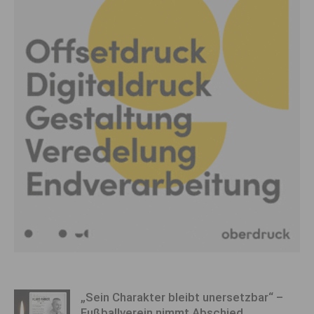
„Sein Charakter bleibt unersetzbar“ –
Fußballverein nimmt Abschied