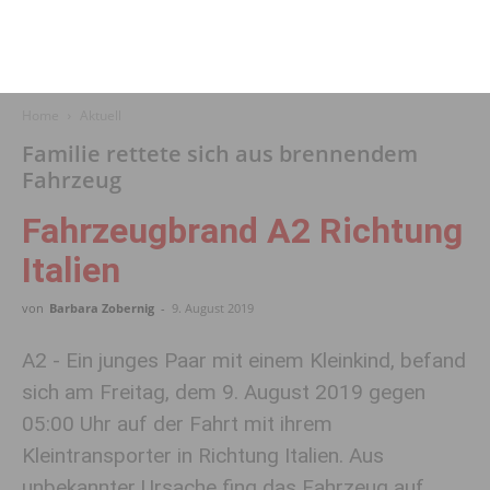
Home
Aktuell
Familie rettete sich aus brennendem
Fahrzeug
Fahrzeugbrand A2 Richtung
Italien
von
Barbara Zobernig
-
9. August 2019
A2 - Ein junges Paar mit einem Kleinkind, befand
sich am Freitag, dem 9. August 2019 gegen
05:00 Uhr auf der Fahrt mit ihrem
Kleintransporter in Richtung Italien. Aus
unbekannter Ursache fing das Fahrzeug auf