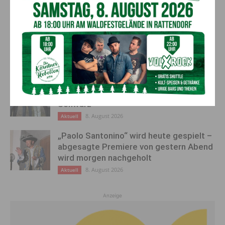
AKTUELLES
Ein langes Leben ging zu Ende: Anna
Stulier im 106. Lebensjahr verstorben
8. August 2026
Aktuell
Ehrung für 50 Jahre Chorleitung:
Kärntner Lorbeer in Gold für Herwig
Schwarz
8. August 2026
Aktuell
„Paolo Santonino“ wird heute gespielt –
abgesagte Premiere von gestern Abend
wird morgen nachgeholt
8. August 2026
Aktuell
Anzeige