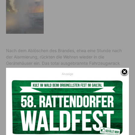
Nach dem Ablöschen des Brandes, etwa eine Stunde nach
der Alarmierung, rückten die Wehren wieder in die
Gerätehäuser ein. Das total ausgebrannte Fahrzeugwrack
wurde durch ein privates Abschleppunternehmen von der
Anzeige
Autobahn geräumt.
Vorheriger Artikel
Nächster Artikel
Besetzung der zweiten
20- jähriger bei
Kassenstelle eines
Schwendarbeiten verletzt
Allgemeinmediziners in
Kötschach-Mauthen gefunden