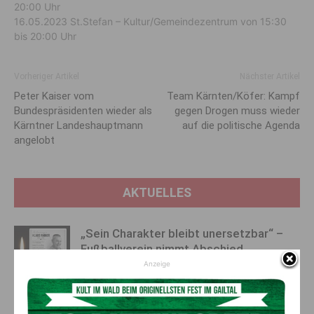
20:00 Uhr
16.05.2023 St.Stefan – Kultur/Gemeindezentrum von 15:30
bis 20:00 Uhr
Vorheriger Artikel
Nächster Artikel
Peter Kaiser vom
Team Kärnten/Köfer: Kampf
Bundespräsidenten wieder als
gegen Drogen muss wieder
Kärntner Landeshauptmann
auf die politische Agenda
angelobt
AKTUELLES
„Sein Charakter bleibt unersetzbar“ –
Fußballverein nimmt Abschied
Anzeige
7. August 2026
Aktuell
Bargeld im Bankomaten vergessen –