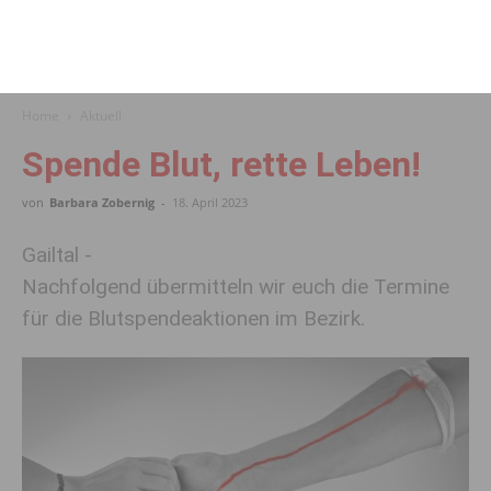
Home
Aktuell
Spende Blut, rette Leben!
von
Barbara Zobernig
-
18. April 2023
Gailtal -
Nachfolgend übermitteln wir euch die Termine
für die Blutspendeaktionen im Bezirk.