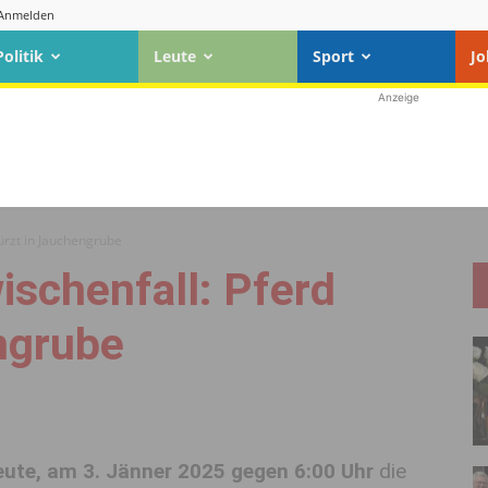
Anmelden
Politik
Leute
Sport
Jo
Anzeige
türzt in Jauchengrube
ischenfall: Pferd
ngrube
eute, am 3. Jänner 2025 gegen 6:00 Uhr
die