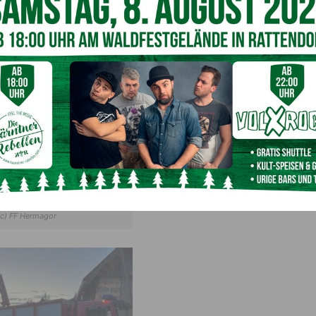
 24-jährigen Frau, sowie eines verständigten
Tierarztes
(c) FF Hermagor