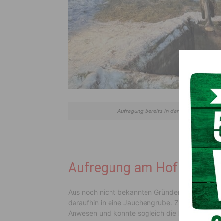
Aufregung bereits in den frühen Morgenst
Aufregung am Hof
Aus noch nicht bekannten Gründen durchdrang 
daraufhin in eine Jauchengrube. Zum Glück be
Anwesen und konnte sogleich die
Feuerwehr
ko