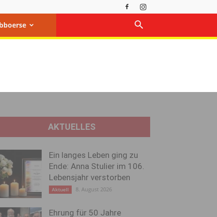
bboerse
AKTUELLES
Ein langes Leben ging zu
Ende: Anna Stulier im 106.
Lebensjahr verstorben
8. August 2026
Aktuell
Ehrung für 50 Jahre