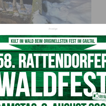
Anzeige
unden in Aigen: Ein Pferd stürzte in eine Jauchengrube.
© FF Hermagor
ein Pferd das eingezäunte Freigehege und stürzte
fand sich die
24-jährige Besitzerin
des Tieres am
ntaktieren. Diese rückte mit
20 Mann
zum Unfallort aus