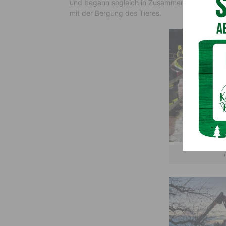
und begann sogleich in Zusammenarbeit mit der
mit der Bergung des Tieres.