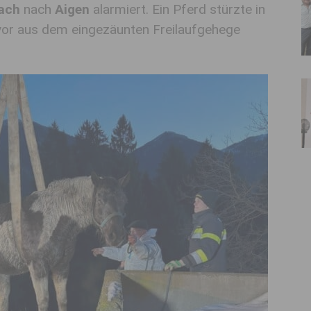
ach
nach
Aigen
alarmiert. Ein Pferd stürzte in
or aus dem eingezäunten Freilaufgehege