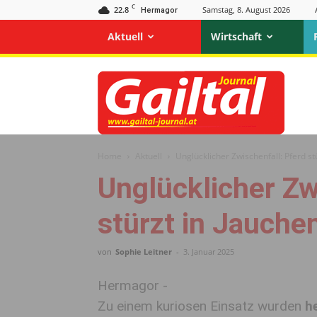
C
22.8
Samstag, 8. August 2026
Hermagor
Aktuell
Wirtschaft
Gailtal
Journal
Home
Aktuell
Unglücklicher Zwischenfall: Pferd s
Unglücklicher Zw
stürzt in Jauche
von
Sophie Leitner
-
3. Januar 2025
Hermagor -
Zu einem kuriosen Einsatz wurden
h