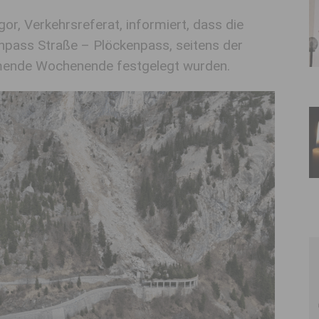
, Verkehrsreferat, informiert, dass die
npass Straße – Plöckenpass, seitens der
mmende Wochenende festgelegt wurden.