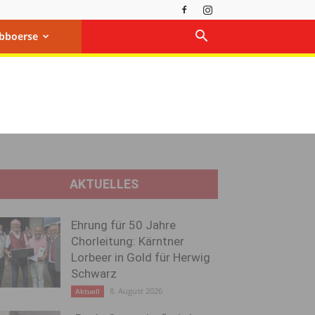
bboerse
AKTUELLES
Ehrung für 50 Jahre
Chorleitung: Kärntner
Lorbeer in Gold für Herwig
Schwarz
8. August 2026
Aktuell