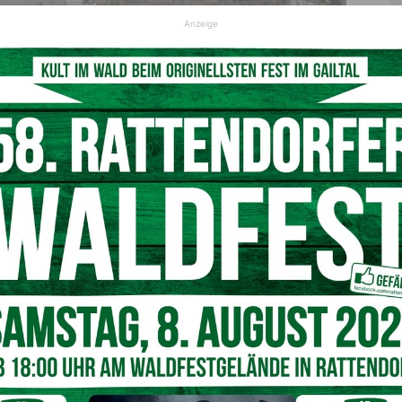
Anzeige
d 26. Januar 2025
cke von 15:00 bis 17:00 Uhr geöffnet. Am Sonntag, den
e Straße von 08:00 bis 17:00 Uhr nutzen.
gen folgen
enenden werden bekanntgegeben, sobald sie von der
Nächster Artikel
“Bussi Bussi, Lei Lei” – Faschingssitzung in
te
Kötschach-Mauthen 2025