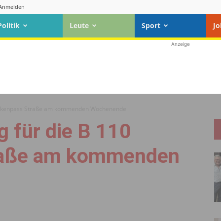
Anmelden
Politik
Leute
Sport
Jo
Anzeige
löckenpass Straße am kommenden Wochenende
 für die B 110
raße am kommenden