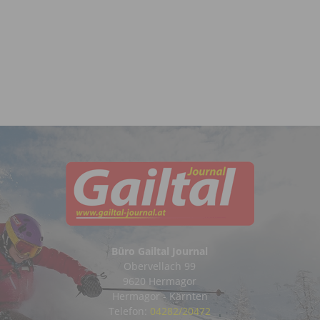
Büro Gailtal Journal
Obervellach 99
9620 Hermagor
Hermagor - Kärnten
Telefon:
04282/20472