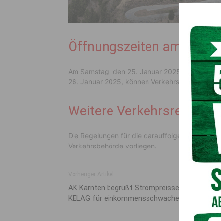
Öffnungszeiten am 25. un
Am Samstag, den 25. Januar 2025, ist die Stre
26. Januar 2025, können Verkehrsteilnehmer di
Weitere Verkehrsregelun
Die Regelungen für die darauffolgenden Woch
Verkehrsbehörde vorliegen.
Vorheriger Artikel
AK Kärnten begrüßt Strompreissenkung der
KELAG für einkommensschwache Haushal