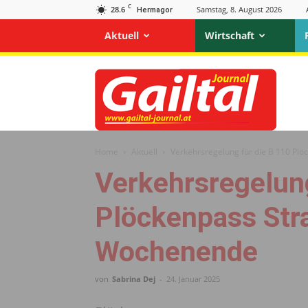
C
28.6
Samstag, 8. August 2026
Hermagor
Aktuell
Wirtschaft
Gailtal
Journal
Home
Aktuell
Verkehrsregelung für die B 110 P
Verkehrsregelung
Plöckenpass St
Wochenende
von
Sabrina Dej
-
24. Januar 2025