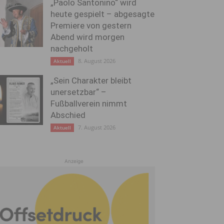
„Paolo Santonino“ wird
heute gespielt – abgesagte
Premiere von gestern
Abend wird morgen
nachgeholt
8. August 2026
Aktuell
„Sein Charakter bleibt
unersetzbar“ –
Fußballverein nimmt
Abschied
7. August 2026
Aktuell
Anzeige