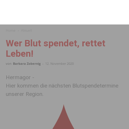
Home
Aktuell
Wer Blut spendet, rettet
Leben!
von
Barbara Zobernig
-
12. November 2020
Hermagor -
Hier kommen die nächsten Blutspendetermine
unserer Region.