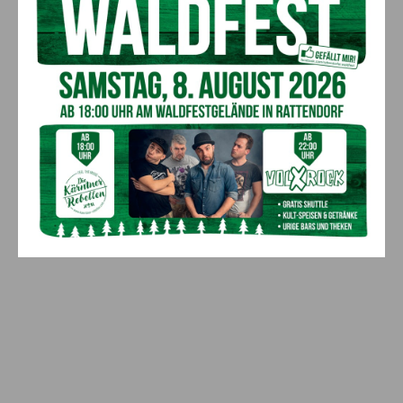
Bargeld im Bankomaten vergessen –
Polizei bittet um Hinweise
7. August 2026
Aktuell
Lienz: Bub (4) nach Badeunfall
reanimiert – Polizei sucht Zeugen
7. August 2026
Aktuell
Anzeige