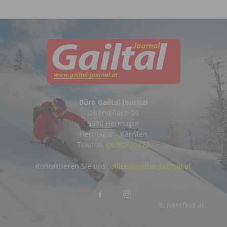
Büro Gailtal Journal
Obervellach 99
9620 Hermagor
Hermagor - Kärnten
Telefon:
04282/20472
Kontaktieren Sie uns:
office@gailtal-journal.at
© nassfeld.at