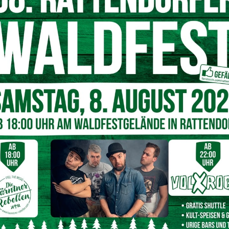
reichen. Da die
Kosten für notwendige Ausgaben,
wie
sparungen von Ausgaben nur bis zu einem bestimmten Grad
n haben wir eventuell bessere Karten.
cht nur für Arbeitslose in Österreich, sich nach
Jobs in
schauen
. Das Ziel ist eine Beschäftigung, in der wir mehr
ig, unsere Hauptbeschäftigung durch Nebenjobs zu
quem von zu Hause aus erledigen. Dabei sollte man aber
die
 sich das zusätzliche Einkommen anhand der
st dabei nicht unbedingt das Endziel. Mit einem Überblick
können
, haben wir auch mehr Druckmaterial, um in
 Arbeitgeber zu gehen.