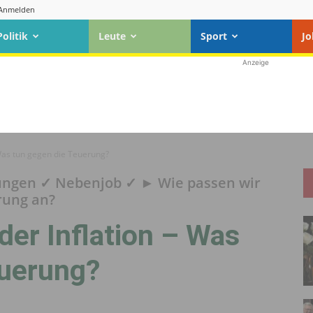
Anmelden
Politik
Leute
Sport
Jo
Anzeige
 Was tun gegen die Teuerung?
ungen ✓ Nebenjob ✓ ► Wie passen wir
rung an?
der Inflation – Was
euerung?