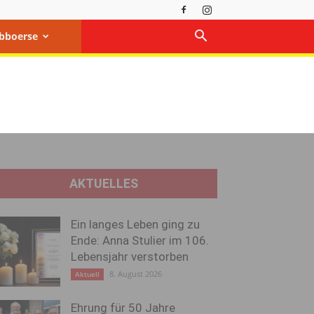
bboerse
AKTUELLES
Ein langes Leben ging zu
Ende: Anna Stulier im 106.
Lebensjahr verstorben
8. August 2026
Aktuell
Ehrung für 50 Jahre