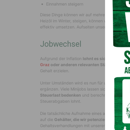
Einnahmen steigern
Diese Dinge können wir auf mehreren Wegen er
Heizöl im Winter, steigen, können wir die Ein
effektiv umsetzen. Aufseiten unserer Einnahme
Jobwechsel
Aufgrund der Inflation
lohnt es sich derzeit ni
Graz
oder anderen relevanten Städten umzu
Gehalt erzielen.
Unter Umständen wird es nun für uns notwend
ergänzen. Viele Minijobs lassen sich heute be
Steuerlast bedenken
und berechnen, inwiefern
Steuerabgaben lohnt.
Die tatsächliche Aufnahme eines anderen Jobs i
auf die
Gehälter, die wir potenziell erzielen 
Gehaltsverhandlungen mit unserem derzeitigen