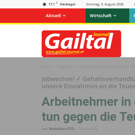
C
17.1
Sonntag, 9. August 2026
Hermagor
Aktuell
Wirtschaft
Gailtal
Journal
Home
Allgemein
Arbeitnehmer in der Inflation –
Jobwechsel ✓ Gehaltsverhandl
unsere Einnahmen an die Teue
Arbeitnehmer in 
tun gegen die T
von
Redaktion GTO
-
10. Juli 2022