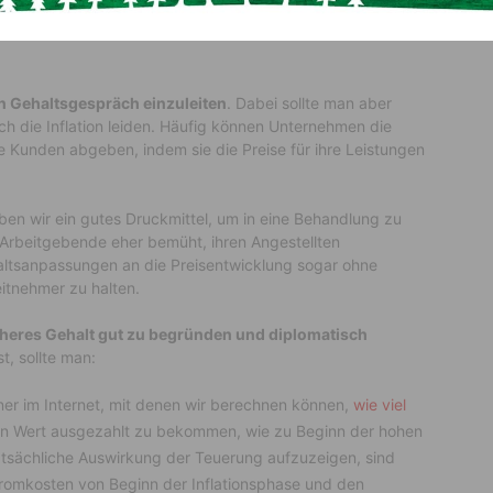
ein Gehaltsgespräch einzuleiten
. Dabei sollte man aber
h die Inflation leiden. Häufig können Unternehmen die
e Kunden abgeben, indem sie die Preise für ihre Leistungen
ben wir ein gutes Druckmittel, um in eine Behandlung zu
Arbeitgebende eher bemüht, ihren Angestellten
ltsanpassungen an die Preisentwicklung sogar ohne
itnehmer zu halten.
öheres Gehalt gut zu begründen und diplomatisch
t, sollte man:
er im Internet, mit denen wir berechnen können,
wie viel
en Wert ausgezahlt zu bekommen, wie zu Beginn der hohen
 tatsächliche Auswirkung der Teuerung aufzuzeigen, sind
romkosten von Beginn der Inflationsphase und den