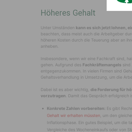
Höheres Gehalt
Unter Umständen
kann es sich jetzt lohnen, 
beachten, dass meist auch die Arbeitgeber durc
höheren Kosten durch die Teuerung aber an ihr
anheben.
Insbesondere, wenn wir eine Fachkraft sind, ha
gehen. Aufgrund des
Fachkräftemangels
sind 
entgegenzukommen. In vielen Firmen sind Geha
Gehaltsverhandlung in Umsetzung, um die Arbe
Dabei ist es aber wichtig,
die Forderung für h
vorzutragen
. Damit das Gespräch erfolgreich is
Konkrete Zahlen vorbereiten:
Es gibt Rechn
Gehalt wir erhalten müssten
, um den gleich
Inflationsphase. Ein gutes Beispiel, um die
Vergleiche des Wocheneinkaufs oder von St