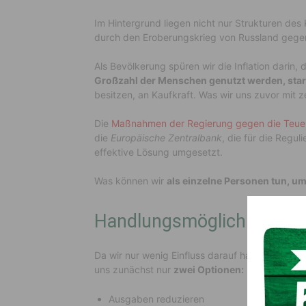
Im Hintergrund liegen nicht nur Strukturen des
durch den Eroberungskrieg von Russland gegen 
Als Bevölkerung spüren wir die Inflation darin,
Großzahl der Menschen genutzt werden, star
besitzen, an Kaufkraft. Was wir uns zuvor mit z
Die
Maßnahmen der Regierung gegen die Teue
die
Europäische Zentralbank
, die für die Regul
effektive Lösung umgesetzt.
Was können wir
als einzelne Personen tun, u
Handlungsmöglichkeiten 
Da wir nur wenig Einfluss darauf haben, wie si
uns zunächst nur
zwei Optionen:
Ausgaben reduzieren