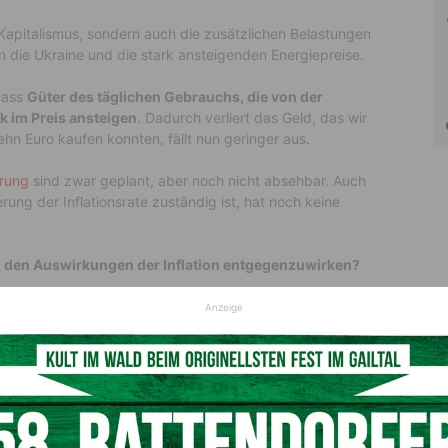
 Kapitalismus, sondern auch die zusätzlichen Belastungen
die Ukraine und die stark ansteigenden Energiepreise.
 dass
Güter des täglichen Gebrauchs, die von der
k im Preis ansteigen
. Dadurch verliert das Geld, das wir
ehn Euro kaufen konnten, fällt nun geringer aus.
rung
sind zwar geplant, aber noch nicht absehbar. Auch
ierung der Inflationsrate zuständig ist, hat noch keine
m den Auswirkungen der Inflation entgegenzuwirken?
Anzeige
für Arbeitnehmer
ch der Wert unserer Währung und Güter entwickelt, bleiben