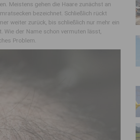
enen. Meistens gehen die Haare zunächst an
mratsecken bezeichnet. Schließlich rückt
er weiter zurück, bis schließlich nur mehr ein
t. Wie der Name schon vermuten lässt,
sches Problem.