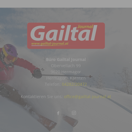
Büro Gailtal Journal
Obervellach 99
9620 Hermagor
Hermagor - Kärnten
Telefon:
04282/20472
Kontaktieren Sie uns:
office@gailtal-journal.at