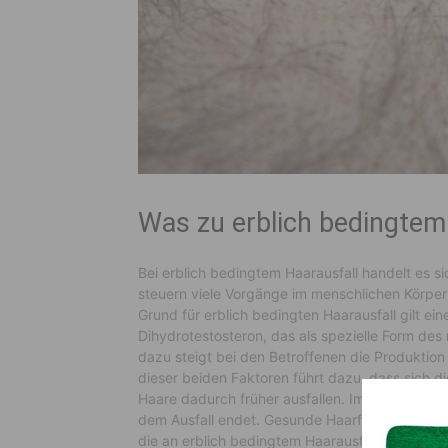
Was zu erblich bedingtem 
Bei erblich bedingtem Haarausfall handelt es 
steuern viele Vorgänge im menschlichen Körper
Grund für erblich bedingten Haarausfall gilt ei
Dihydrotestosteron, das als spezielle Form des 
dazu steigt bei den Betroffenen die Produkti
dieser beiden Faktoren führt dazu, dass sich d
Haare dadurch früher ausfallen. Im Prinzip fol
dem Ausfall endet. Gesunde Haarfollikel produ
die an erblich bedingtem Haarausfall leiden. A