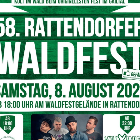
estosteron selbst eine entscheidende Rolle.
ter Haarausfall geradezu vorprogrammiert. Am Haarkleid
ts, was einen selbst in fortgeschrittenem Alter erwartet.
 gut umgehen. Schließlich setzt die Gesellschaft volles
latze wirkt man gleich um einige Jahre älter. Noch dazu
lich bedingten Haarausfall nicht aufhalten kann. Doch
lem nicht weiter zu verstärken:
hen: Zu viel Shampoo setzt dem Haarkleid zusätzlich zu.
ut auszuspülen um die Kopfhaut weniger zu belasten
pflegen und milde Inhaltsstoffe enthalten.
Kamille und
fhaut auf natürliche Weise
setzen: Färben, Dauerwellen oder Bleichen sollte bei
 tabu sein
en verwenden. Außerdem sollte man die Haaren nicht zu