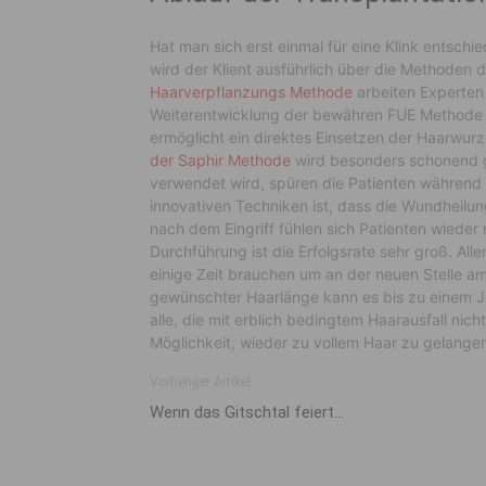
Hat man sich erst einmal für eine Klink entsch
wird der Klient ausführlich über die Methoden 
Haarverpflanzungs Methode
arbeiten Experten
Weiterentwicklung der bewähren FUE Methode be
ermöglicht ein direktes Einsetzen der Haarwurze
der Saphir Methode
wird besonders schonend g
verwendet wird, spüren die Patienten während d
innovativen Techniken ist, dass die Wundheilun
nach dem Eingriff fühlen sich Patienten wiede
Durchführung ist die Erfolgsrate sehr groß. All
einige Zeit brauchen um an der neuen Stelle a
gewünschter Haarlänge kann es bis zu einem Jah
alle, die mit erblich bedingtem Haarausfall nic
Möglichkeit, wieder zu vollem Haar zu gelange
Vorheriger Artikel
Wenn das Gitschtal feiert…