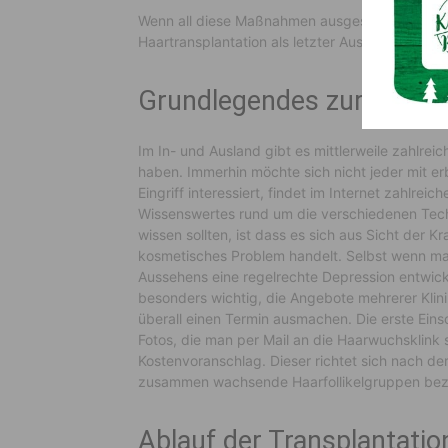
Wenn all diese Maßnahmen ausgeschöpft sind u
Haartransplantation als letzter Ausweg.
Grundlegendes zur Haartr
Im In- und Ausland gibt es mittlerweile zahlreich
haben. Immerhin möchte sich nicht jeder mit er
Eingriff interessiert, findet im Internet zahlrei
Wissenswertes rund um die verschiedenen Techn
wissen sollten, ist dass es sich aus Sicht der 
kosmetisches Problem handelt. Selbst wenn ma
Aussehens eine regelrechte Depression entwick
besonders wichtig, die Angebote mehrerer Klini
überall einen Termin ausmachen. Die erste Ein
Fotos, die man per Mail an die Haarwuchsklink s
Kostenvoranschlag. Dieser richtet sich nach de
zusammen wachsende Haarfollikelgruppen bez
Ablauf der Transplantatio