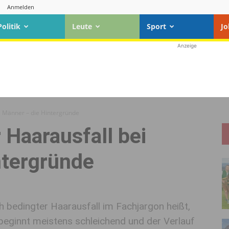
Anmelden
Politik
Leute
Sport
Jo
Anzeige
ei Männer – die Hintergründe
 Haarausfall bei
ntergründe
h bedingter Haarausfall im Fachjargon heißt,
r beginnt meistens schleichend und der Verlauf