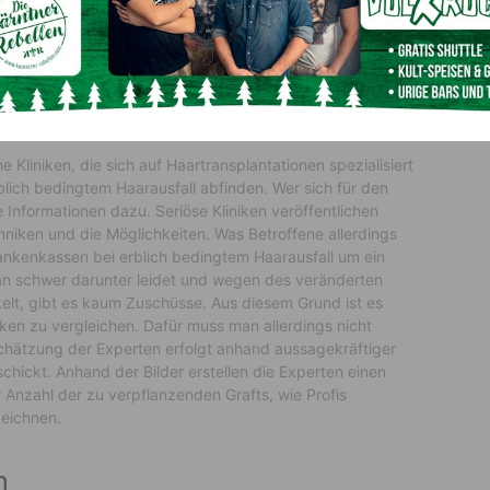
nd das Haarkleid immer mehr schwindet, bleibt oft eine
ansplantation
e Kliniken, die sich auf Haartransplantationen spezialisiert
blich bedingtem Haarausfall abfinden. Wer sich für den
che Informationen dazu. Seriöse Kliniken veröffentlichen
iken und die Möglichkeiten. Was Betroffene allerdings
Krankenkassen bei erblich bedingtem Haarausfall um ein
n schwer darunter leidet und wegen des veränderten
elt, gibt es kaum Zuschüsse. Aus diesem Grund ist es
ken zu vergleichen. Dafür muss man allerdings nicht
schätzung der Experten erfolgt anhand aussagekräftiger
chickt. Anhand der Bilder erstellen die Experten einen
r Anzahl der zu verpflanzenden Grafts, wie Profis
eichnen.
n