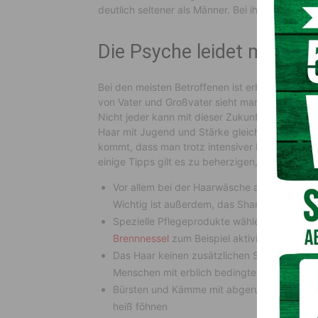
deutlich seltener als Männer. Bei ihnen spielt T
Die Psyche leidet mit
Bei den meisten Betroffenen ist erblich beding
von Vater und Großvater sieht man meisten berei
Nicht jeder kann mit dieser Zukunftsperspektive
Haar mit Jugend und Stärke gleich. Mit einer G
kommt, dass man trotz intensiver Forschung erb
einige Tipps gilt es zu beherzigen, um das Prob
Vor allem bei der Haarwäsche achtsam umge
Wichtig ist außerdem, das Shampoo immer g
Spezielle Pflegeprodukte wählen, die sanft 
Brennnessel
zum Beispiel aktivieren die Kop
Das Haar keinen zusätzlichen Strapazen aus
Menschen mit erblich bedingtem Haarausfall
Bürsten und Kämme mit abgerundeten Borst
heiß föhnen