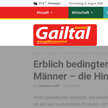
C
31.9
Donnerstag, 6. August 2026
Hermagor
Aktuell
Wirtschaft
Gailtal
Journal
Home
Allgemein
Erblich bedingter Haarausfall b
Erblich bedingter
Männer – die Hi
von
Redaktion GTO
-
28. April 2019
Androgenetische Alopezie, wie erblic
ist ein weit verbreitetes Problem. E