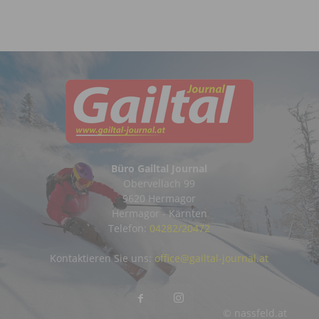
Büro Gailtal Journal
Obervellach 99
9620 Hermagor
Hermagor - Kärnten
Telefon:
04282/20472
Kontaktieren Sie uns:
office@gailtal-journal.at
© nassfeld.at