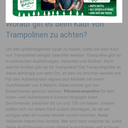
der Sprungfläche machen das Trampolin zu einem sicheren
Fitnessgerät.
Worauf gilt es beim Kauf von
Trampolinen zu achten?
Um den größtmöglichen Spaß zu haben, sollte bei dem Kauf
von Trampolinen einiges beachtet werden. Trampoline gibt es
in zahlreichen Ausführungen, Varianten und Größen. Doch
welche Größen gibt es für Trampoline? Die Trampolingröße ist
dabei abhängig von dem Ort, an dem es errichtet werden soll.
Für den Außenbereich eignen sich Modelle mit einem
Durchmesser von 4 Metern. Diese können gut von
Erwachsenen genutzt werden.
Fitnesstrampoline
für den
Innen- und Außenbereich können hingegen einen
Durchmesser zwischen 80 cm und 120 cm haben. Jumper
sollten sich vor einem Kauf zudem überlegen, ob sie ein
eckiges oder ein rundes Modell nutzen möchten. Beide
Varianten haben ihre Vorteile. Wer sich noch unsicher ist, sollte
beide Ausführungen vorab einmal ausprobieren und schauen,