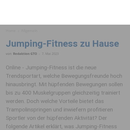
Home
Allgemein
Jumping-Fitness zu Hause
von
Redaktion GTO
-
7. Mai 2023
Online - Jumping-Fitness ist die neue
Trendsportart, welche Bewegungsfreunde hoch
hinausbringt. Mit hüpfenden Bewegungen sollen
bis zu 400 Muskelgruppen gleichzeitig trainiert
werden. Doch welche Vorteile bietet das
Trampolinspringen und inwiefern profitieren
Sportler von der hüpfenden Aktivität? Der
folgende Artikel erklärt, was Jumping-Fitness