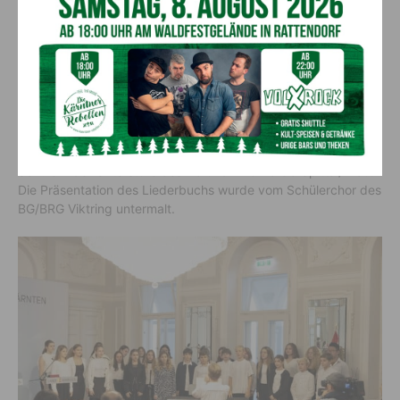
und Freundschaft
„Ich schenk Dir ein Lied II“ beinhaltet insgesamt 61 Lieder. Sie
thematisieren neben dem Jahreskreislauf auch Heimat,
Frieden, Familie sowie Freundschaft und beinhalten
verschiedene Stilrichtungen und Sprachen. Illustriert wurde
das Liederbuch in ansprechender Weise von Schülerinnen und
Schülern der Unterstufe des BG und BRG Porcia Spittal/Drau.
Die Präsentation des Liederbuchs wurde vom Schülerchor des
BG/BRG Viktring untermalt.