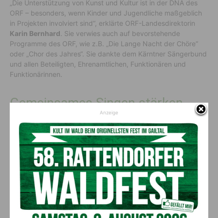
„Die Unterstützung von Kunst und Kultur ist in der DNA des
ORF – besonders, wenn Kinder und Jugendliche maßgeblich
in Projekten involviert sind“, erklärte ORF-Landesdirektorin
Karin Bernhard
. Sie verwies auch auf bevorstehende
Programme des ORF, wie z.B. „Die Lange Nacht der Chöre“
oder „Chor des Jahres“. Sie dankte dem Kärntner Sängerbund
und allen Beteiligten, Ehrenamtlichen, Funktionären und
Funktionärinnen.
Gemeinsames Singen stärken
Anzeige
Der Vorsitzende des Musikrates,
Christof Mörtl
, und
Bernhard Zlanabitnig
vom Kärntner Sängerbund betonten
die Bedeutung von Musik in der Entwicklung von jungen
Menschen. Durch die Veröffentlichung des neuen Bandes
erhoffe man sich, dass gemeinsames Singen in den Schulen
und im engsten Familienkreis wieder Einzug findet. Auch ihr
Dank galt LH
Kaiser
und allen Beteiligten.
61 Lieder über Heimat, Frieden