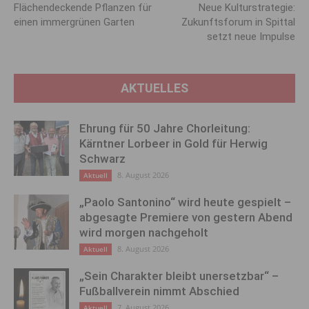
Flächendeckende Pflanzen für
Neue Kulturstrategie:
einen immergrünen Garten
Zukunftsforum in Spittal
setzt neue Impulse
AKTUELLES
Ehrung für 50 Jahre Chorleitung:
Kärntner Lorbeer in Gold für Herwig
Schwarz
8. August 2026
Aktuell
„Paolo Santonino“ wird heute gespielt –
abgesagte Premiere von gestern Abend
wird morgen nachgeholt
8. August 2026
Aktuell
„Sein Charakter bleibt unersetzbar“ –
Fußballverein nimmt Abschied
7. August 2026
Aktuell