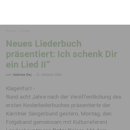
Home
Leute
Neues Liederbuch
präsentiert: Ich schenk Dir
ein Lied II“
von
Sabrina Dej
-
22. Oktober 2024
Klagenfurt -
Rund acht Jahre nach der Veröffentlichung des
ersten Kinderliederbuches präsentierte der
Kärntner Sängerbund gestern, Montag, den
Folgeband gemeinsam mit Kulturreferent