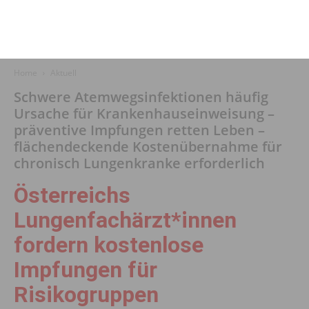
Home
Aktuell
Schwere Atemwegsinfektionen häufig
Ursache für Krankenhauseinweisung –
präventive Impfungen retten Leben –
flächendeckende Kostenübernahme für
chronisch Lungenkranke erforderlich
Österreichs
Lungenfachärzt*innen
fordern kostenlose
Impfungen für
Risikogruppen