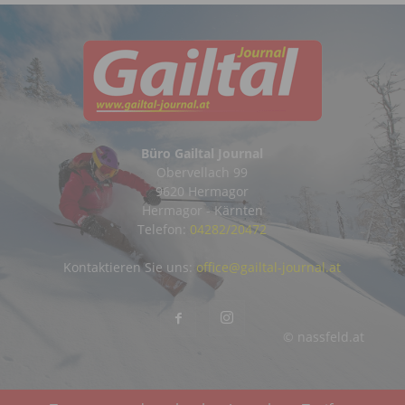
Büro Gailtal Journal
Obervellach 99
9620 Hermagor
Hermagor - Kärnten
Telefon:
04282/20472
Kontaktieren Sie uns:
office@gailtal-journal.at
© nassfeld.at