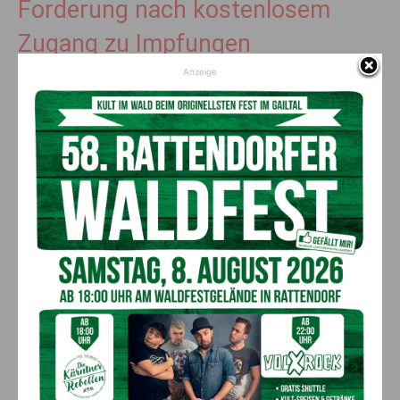
Forderung nach kostenlosem
Zugang zu Impfungen
Anzeige
Die Österreichische Gesellschaft für Pneumologie (ÖGP)
fordert daher gemeinsam mit Selbsthilfeorganisationen das
Gesundheitsministerium (BMSGPK) und die
Sozialversicherungsträger auf, chronisch Lungenkranken im
Sinne der „vorgezogenen Heilbehandlung“ einen kostenlosen
Zugang zu allen empfohlenen Impfungen zu ermöglichen.
Präventive Impfungen könnten Leben retten und sollten für
diese vulnerablen Gruppen uneingeschränkt zugänglich sein.
Vorheriger Artikel
Nächster Artikel
Frauenhaus Klagenfurt hilft
Verhandlung wegen
seit 40 Jahren
gewerbsmäßigen schweren
Betrugs und Veruntreuung
AKTUELLES