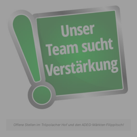
Offene Stellen im Tröpolacher Hof und den ADEG-Märkten Filippitsch!