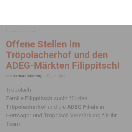
Home
Jobbörse
Offene Stellen im
Tröpolacherhof und den
ADEG-Märkten Filippitsch!
von
Barbara Zobernig
-
27. Juni 2022
Tröpolach -
Familie
Filippitsch
sucht für den
Tröpolacherhof
und die
ADEG Filiale
in
Hermagor und Tröpolach Verstärkung für ihr
Team!