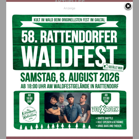
AKTUELLES
Anzeige
Kirchtag in St. Lorenzen
6. August 2026
Aktuell
50 Liter Kraftstoff ausgetreten:
Feuerwehreinsatz in Möderndorf
5. August 2026
Aktuell
Großeinsatz in Arnoldstein:
Grenzüberschreitende Suchaktion nach
Schweizer (67)
5. August 2026
Aktuell
Anzeige