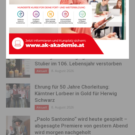
Sensationell! Uwe
Friggafest beim Plattner
Hochenwarter 3. Gesamtrang
bei “Bike-Transalp 2018”!
AKTUELLES
Ein langes Leben ging zu Ende: Anna
Stulier im 106. Lebensjahr verstorben
8. August 2026
Aktuell
Ehrung für 50 Jahre Chorleitung:
Kärntner Lorbeer in Gold für Herwig
Schwarz
8. August 2026
Aktuell
„Paolo Santonino“ wird heute gespielt –
abgesagte Premiere von gestern Abend
wird morgen nachgeholt