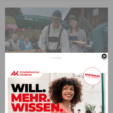
Anzeige
Sehr viel wurde den Besuchern geboten und alle freuten sich, dass der
Almkäse auch heuer wieder ausgezeichnet schmeckt.
(Alle Fotos: Michaela Viertler)
Vorheriger Artikel
Nächster Artikel