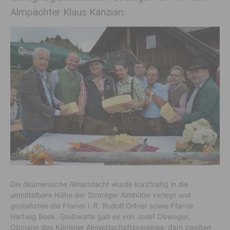
Almpächter Klaus Kanzian.
Die ökumenische Almandacht wurde kurzfristig in die
unmittelbare Nähe der Straniger Almhütte verlegt und
gestalteten die Pfarrer i. R. Rudolf Ortner sowie Pfarrer
Hartwig Boek. Grußworte gab es von Josef Obweger,
Obmann des Kärntner Almwirtschaftsvereines, dem zweiten