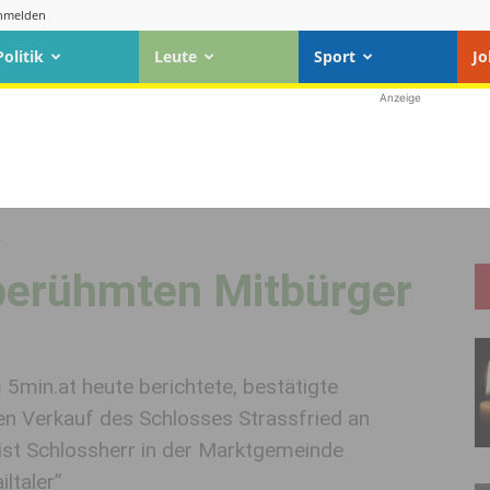
nmelden
Politik
Leute
Sport
Jo
Anzeige
r
 berühmten Mitbürger
 5min.at heute berichtete, bestätigte
en Verkauf des Schlosses Strassfried an
ist Schlossherr in der Marktgemeinde
ltaler”