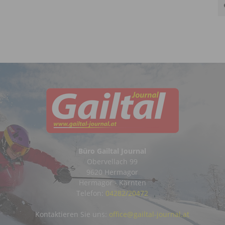
Büro Gailtal Journal
Obervellach 99
9620 Hermagor
Hermagor - Kärnten
Telefon:
04282/20472
Kontaktieren Sie uns:
office@gailtal-journal.at