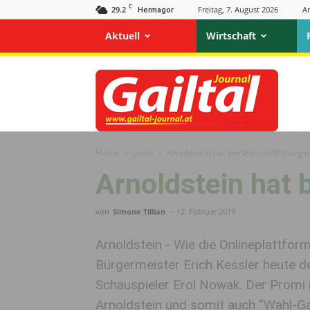
C
29.2
Freitag, 7. August 2026
A
Hermagor
Aktuell
Wirtschaft
Gailtal
Journal
Home
Leute
Arnoldstein hat berühmten Mitbürge
Arnoldstein hat
von
Simone Tillian
-
12. Februar 2019
Arnoldstein - Wie die Onlineplattform
Bürgermeister Erich Kessler heute d
Schauspieler Erol Nowak. Der Promi 
Arnoldstein und somit auch “Wahl-Gai