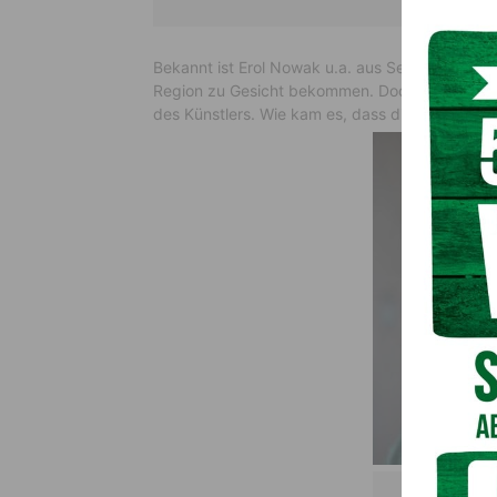
Bekannt ist Erol Nowak u.a. aus Serien wie “SO
Region zu Gesicht bekommen. Doch das ehrwürd
des Künstlers. Wie kam es, dass dies erst jetzt
Erol Nowa