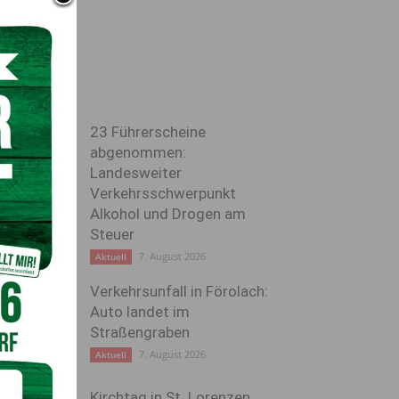
23 Führerscheine
abgenommen:
Landesweiter
Verkehrsschwerpunkt
Alkohol und Drogen am
Steuer
7. August 2026
Aktuell
Verkehrsunfall in Förolach:
Auto landet im
Straßengraben
7. August 2026
Aktuell
Kirchtag in St. Lorenzen