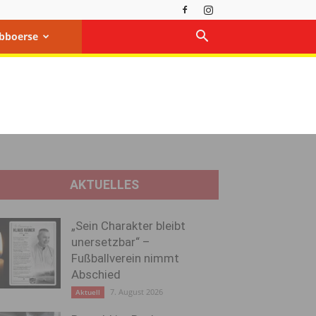
bboerse
AKTUELLES
„Sein Charakter bleibt
unersetzbar“ –
Fußballverein nimmt
Abschied
7. August 2026
Aktuell