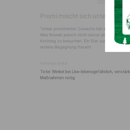
Promi mischt sich unters Volk
“Unser prominenter Zuwachs hat sich mit dem S
Was Nowak jedoch nicht davon abhielt, auch sc
Kirchtag zu besuchen. Ein Star zum “anfassen” 
andere Begegnung freuen!
Vorheriger Artikel
Toter Winkel bei Lkw lebensgefährlich, verstär
Maßnahmen nötig