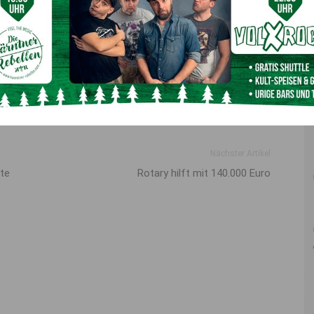
chloss einen Nebenwohnsitz erworben”, erklärt Kessler.
hon einige Veranstaltungen wie u.a. den Thörl-Maglerner
– wer in unserer Gegend wohnt, darf sich auf die ein oder
Nächster Artikel
kte
Rotary hilft mit 140.000 Euro