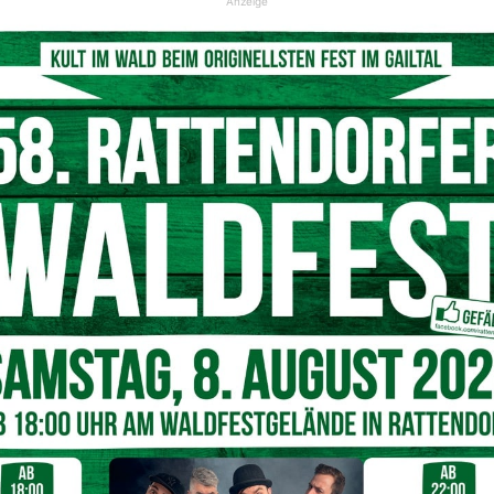
Anzeige
5min.at
KO Donau”, nun wird man ihn auch des öfteren in unserer
ige Gebäude ist schon seit rund einem Jahr im Besitz
 an die Öffentlichkeit durchsickert?
k (Bild: Ingo Pertramer)