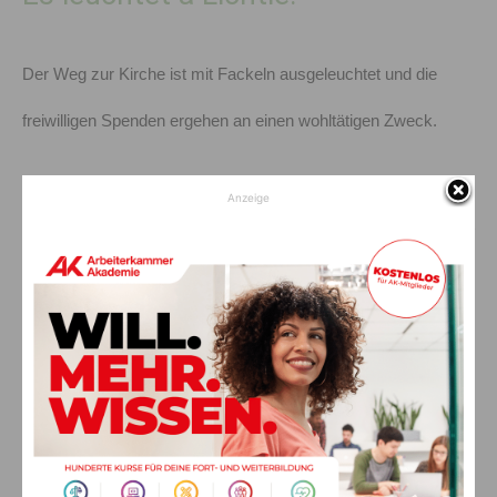
Der Weg zur Kirche ist mit Fackeln ausgeleuchtet und die
freiwilligen Spenden ergehen an einen wohltätigen Zweck.
Vorheriger Artikel
Nächster Artikel
Anzeige
Regionalzug streift PKW
Weihnachtsnews: Familie Stolk
reist weiter durch Armenien
und Georgien
AKTUELLES
Ein langes Leben ging zu Ende: Anna
Stulier im 106. Lebensjahr verstorben
8. August 2026
Aktuell