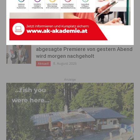
Ehrung für 50 Jahre Chorleitung:
Kärntner Lorbeer in Gold für Herwig
Schwarz
8. August 2026
Aktuell
„Paolo Santonino“ wird heute gespielt –
abgesagte Premiere von gestern Abend
wird morgen nachgeholt
8. August 2026
Aktuell
Anzeige