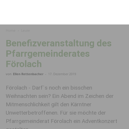
Home
Leute
Benefizveranstaltung des
Pfarrgemeinderates
Förolach
von
Ellen Rettenbacher
-
17. Dezember 2019
Förolach - Darf`s noch ein bisschen
Weihnachten sein? Ein Abend im Zeichen der
Mitmenschlichkeit gilt den Kärntner
Unwetterbetroffenen. Für sie möchte der
Pfarrgemeinderat Förolach ein Adventkonzert