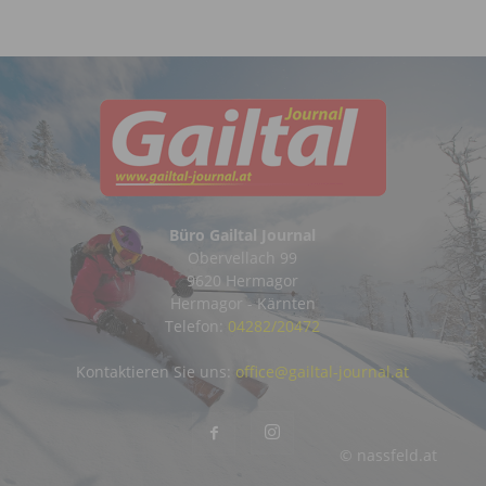
Büro Gailtal Journal
Obervellach 99
9620 Hermagor
Hermagor - Kärnten
Telefon:
04282/20472
Kontaktieren Sie uns:
office@gailtal-journal.at
© nassfeld.at