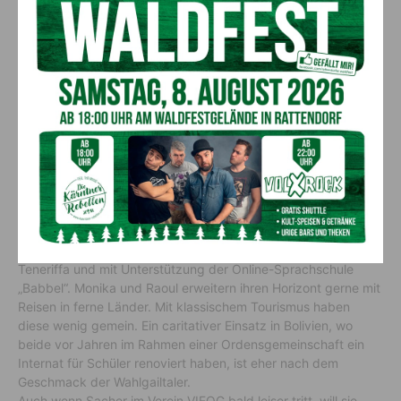
Wählt man das Gailtal als Heimat aus, liegt die
Naturverbundenheit nahe. Bergfex Raoul hat gerade einige
der 40 Etappen des ca. 800 Kilometer langen Kärntner
Grenzwegs hinter sich – jenes Stück von der Koralm bis nach
Mallnitz; Fortsetzung folgt. Monika hingegen ist beim
sanfteren Wandern daheim. Ihr Herz schlägt bei rockigen
Klängen höher: „Meine Freude liegt bei der Musik.“ Bei den
„Oldies“ in Gundersheim lässt Sacher die Saiten der E-Gitarre
erklingen und ihre Stimme, ebenso in einer zweiten Band ohne
Namen, einer kleine Gruppe, die sich der
Instrumentalpopmusik verschrieben hat. Damit das „Hirnkastl“
nicht rostet, perfektioniert die sozial Engagierte ihre
Spanischkenntnisse – via Skype mit einem Spanischlehrer aus
Teneriffa und mit Unterstützung der Online-Sprachschule
„Babbel“. Monika und Raoul erweitern ihren Horizont gerne mit
Reisen in ferne Länder. Mit klassischem Tourismus haben
diese wenig gemein. Ein caritativer Einsatz in Bolivien, wo
beide vor Jahren im Rahmen einer Ordensgemeinschaft ein
Internat für Schüler renoviert haben, ist eher nach dem
Geschmack der Wahlgailtaler.
Auch wenn Sacher im Verein VIFOG bald leiser tritt, will sie