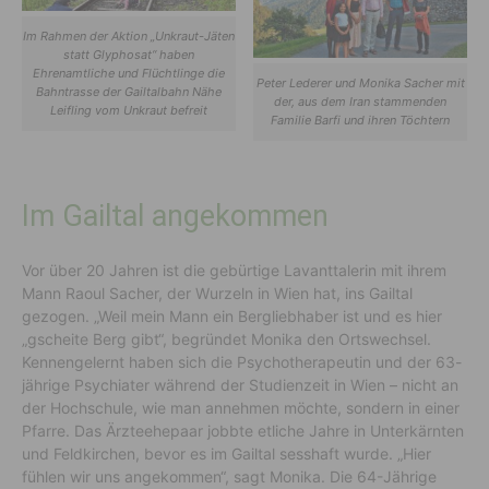
Im Rahmen der Aktion „Unkraut-Jäten
statt Glyphosat“ haben
Ehrenamtliche und Flüchtlinge die
Peter Lederer und Monika Sacher mit
Bahntrasse der Gailtalbahn Nähe
der, aus dem Iran stammenden
Leifling vom Unkraut befreit
Familie Barfi und ihren Töchtern
Im Gailtal angekommen
Vor über 20 Jahren ist die gebürtige Lavanttalerin mit ihrem
Mann Raoul Sacher, der Wurzeln in Wien hat, ins Gailtal
gezogen. „Weil mein Mann ein Bergliebhaber ist und es hier
„gscheite Berg gibt“, begründet Monika den Ortswechsel.
Kennengelernt haben sich die Psychotherapeutin und der 63-
jährige Psychiater während der Studienzeit in Wien – nicht an
der Hochschule, wie man annehmen möchte, sondern in einer
Pfarre. Das Ärzteehepaar jobbte etliche Jahre in Unterkärnten
und Feldkirchen, bevor es im Gailtal sesshaft wurde. „Hier
fühlen wir uns angekommen“, sagt Monika. Die 64-Jährige