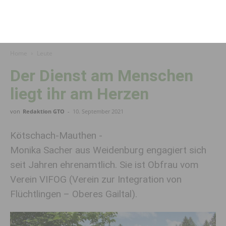
Home
Leute
Der Dienst am Menschen
liegt ihr am Herzen
von
Redaktion GTO
-
10. September 2021
Kötschach-Mauthen -
Monika Sacher aus Weidenburg engagiert sich
seit Jahren ehrenamtlich. Sie ist Obfrau vom
Verein VIFOG (Verein zur Integration von
Flüchtlingen – Oberes Gailtal).