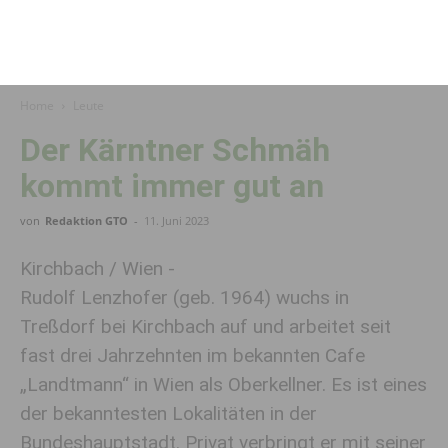
Home
Leute
Der Kärntner Schmäh
kommt immer gut an
von
Redaktion GTO
-
11. Juni 2023
Kirchbach / Wien -
Rudolf Lenzhofer (geb. 1964) wuchs in
Treßdorf bei Kirchbach auf und arbeitet seit
fast drei Jahrzehnten im bekannten Cafe
„Landtmann“ in Wien als Oberkellner. Es ist eines
der bekanntesten Lokalitäten in der
Bundeshauptstadt. Privat verbringt er mit seiner