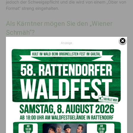
jedoch der Schweigepflicht und die wird von einem „Ober von
Format“ streng eingehalten.
Als Kärntner mögen Sie den „Wiener
Schmäh“?
Anzeige
Ich als geborener Kärntner bzw. Gailtaler mag die Wiener und
ihren Schmäh wirklich gerne und mittlerweile ist es sogar
umgekehrt, auch die Wiener nehmen meinen Kärntner Schmäh
gut an.
Wie verbringen Sie Ihre Freizeit?
Diese verbringe ich gerne mit meiner Familie mit Radfahren,
Schwimmen und Ausflügen in der freien Natur. Lesen, Kochen
und Malen gehören zum Ausgleich ebenfalls dazu. Die
Urlaube verbringen wir fast immer im Gailtal bei meinem
Bruder Baldur und Neffen Manuel. Die Heimat und die
Gegend, wo ich aufgewachsen bin, geben mir Kraft und die
nötige Ruhe für die Großstadt Wien.