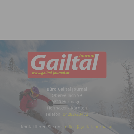
Büro Gailtal Journal
Obervellach 99
9620 Hermagor
Hermagor - Kärnten
Telefon:
04282/20472
Kontaktieren Sie uns:
office@gailtal-journal.at