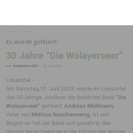
Home
Leute
Es wurde gefeiert:
30 Jahre “Die Wolayerseer”
von
Redaktion GTO
-
10. Juni 2023
Lesachtal -
Am Samstag,10. Juni 2023, wurde im Lesachtal
das 30-jährige Jubiläum der beliebten Band “
Die
Wolayerseer
” gefeiert.
Andreas Müllmann,
Vater von
Melissa
Naschenweng,
ist seit
Beginn an Teil der Band und gewährte den
Gästen heute Einblicke in die Erfolge der letzten